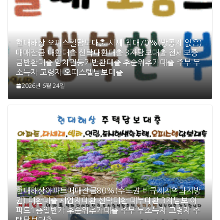
현대해상 오피스텔담보대출 시세 최대70%(방공제 없음)
매매잔금 대환대출 신탁대환대출 3자담보대출 전세보증
금반환대출 임차권등기반환대출 후순위추가대출 주부 무
소득자 고령자 오피스텔담보대출
2026년 6월 24일
현대해상아파트매매잔금80%(수도권 비규제지역과지방
권) 대환대출 사업자대환 신탁대환 대부대환 3자담보 아
파트1층일반가 후순위추가대출 주부 무소득자 고령자 주
택담보대출