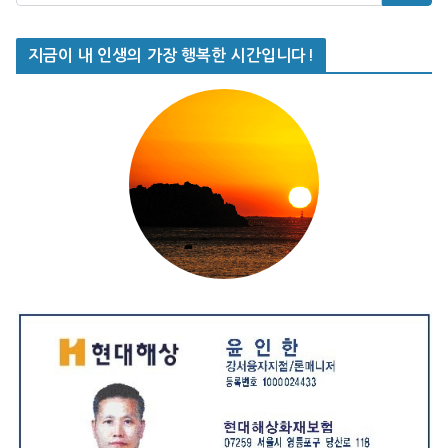
지금이 내 인생의 가장 행복한 시간입니다!