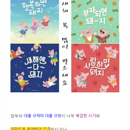
정부의
대출 규제와 대출 규정
이 너무
복잡한 시기
에
아파트을 분양받아 입주
하시거나