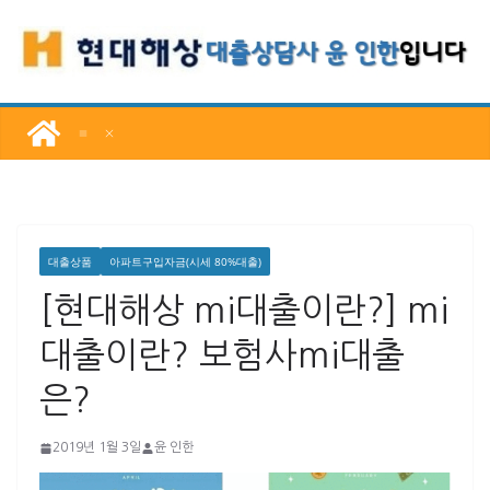
콘
텐
츠
로
건
너
뛰
기
대출상품
아파트구입자금(시세 80%대출)
[현대해상 mi대출이란?] mi
대출이란? 보험사mi대출
은?
2019년 1월 3일
윤 인한