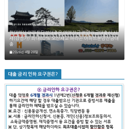
현대해상 아파트담보대출은 매매잔금 분양잔금대출시 시
세(감정가) 최대80% 오산세교 파라곤 아파트분양잔금대
출
2026년 4월 28일
대출 금리 인하 요구권은?