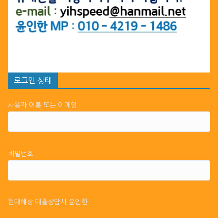
로그인 상태
사용자 이름 또는 이메일
비밀번호
현대해상 대출상담사 윤인한