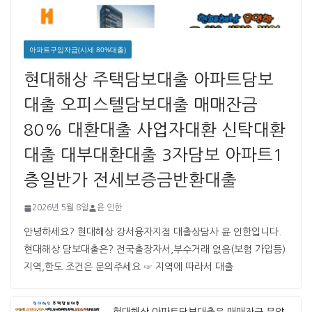
아파트구입자금(시세 80%대출)
현대해상 주택담보대출 아파트담보
대출 오피스텔담보대출 매매잔금
80% 대환대출 사업자대환 신탁대환
대출 대부대환대출 3자담보 아파트1
층일반가 전세보증금반환대출
2026년 5월 8일
윤 인한
안녕하세요? 현대해상 강서융자지점 대출상담사 윤 인한입니다. ​ ​
현대해상 담보대출은? 전국출장자서,부수거래 없음(보험 가입등)
지역,한도 조건은 문의주세요 ☞ 지역에 따라서 대출