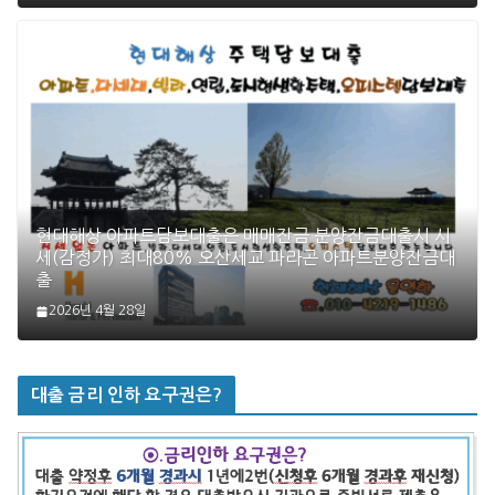
현대해상 아파트담보대출은 매매잔금 분양잔금대출시 시
세(감정가) 최대80% 오산세교 파라곤 아파트분양잔금대
출
2026년 4월 28일
대출 금리 인하 요구권은?