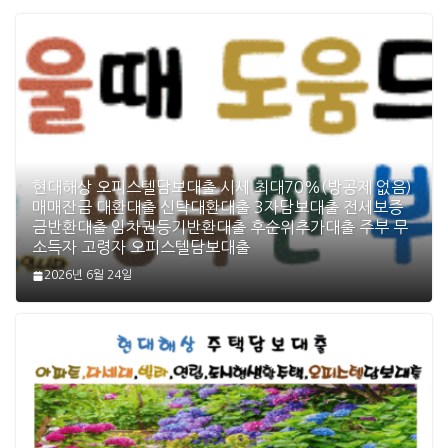
현대해상 오피스텔담보대출 시세 최대70%(방공제 없음)
매매잔금 대환대출 신탁대환대출 3자담보대출 전세보증
금반환대출 임차권등기반환대출 후순위추가대출 주부 무
소득자 고령자 오피스텔담보대출
2026년 6월 24일