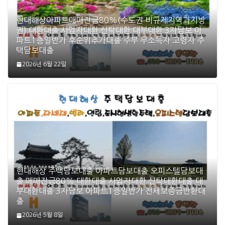
현대해상아파트매매잔금80%(수도권 비규제지역과지방
권) 대환대출 사업자대환 신탁대환 대부대환 3자담보 아
파트1층일반가 후순위추가대출 주부 무소득자 고령자 주
택담보대출
2026년 6월 22일
현대해상 주택담보대출 아파트담보대출 오피스텔담보대
출 매매잔금80% 대환대출 사업자대환 신탁대환대출 대
부대환대출 3자담보 아파트1층일반가 전세보증금반환대
출
2026년 5월 8일