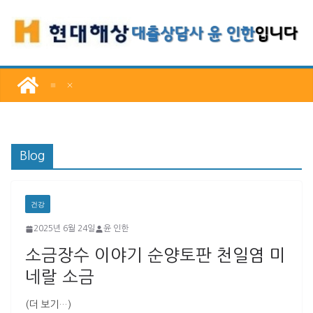
콘
텐
츠
로
건
너
뛰
기
Blog
건강
2025년 6월 24일
윤 인한
소금장수 이야기 순양토판 천일염 미
네랄 소금
(더 보기…)