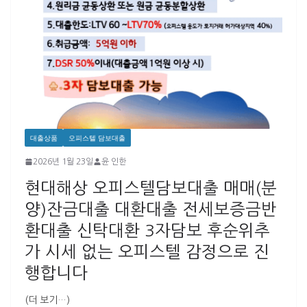
대출상품
오피스텔 담보대출
2026년 1월 23일
윤 인한
현대해상 오피스텔담보대출 매매(분
양)잔금대출 대환대출 전세보증금반
환대출 신탁대환 3자담보 후순위추
가 시세 없는 오피스텔 감정으로 진
행합니다
(더 보기…)