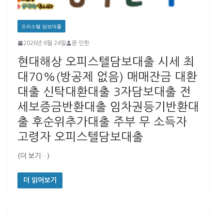
오피스텔 담보대출
2026년 6월 24일
윤 인한
현대해상 오피스텔담보대출 시세 최
대70%(방공제 없음) 매매잔금 대환
대출 신탁대환대출 3자담보대출 전
세보증금반환대출 임차권등기반환대
출 후순위추가대출 주부 무 소득자
고령자 오피스텔담보대출
(더 보기…)
더 읽어보기