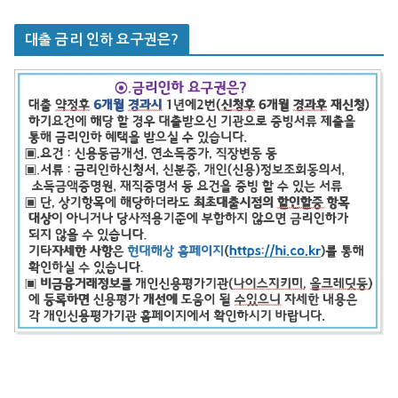
대출 금리 인하 요구권은?