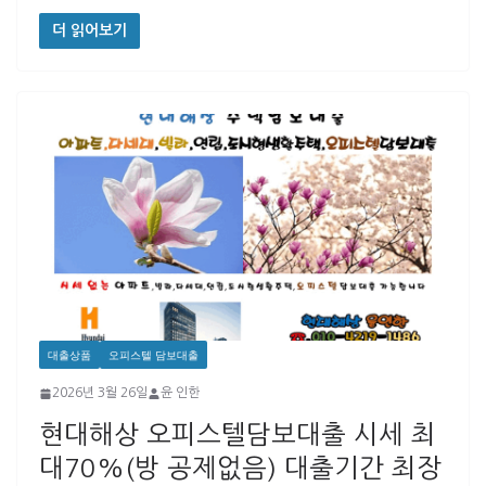
더 읽어보기
대출상품
오피스텔 담보대출
2026년 3월 26일
윤 인한
현대해상 오피스텔담보대출 시세 최
대70%(방 공제없음) 대출기간 최장