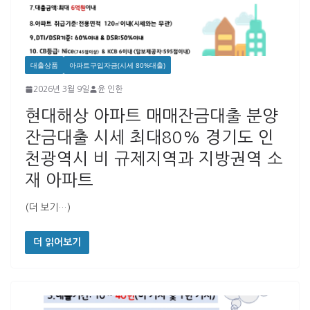
대출상품
아파트구입자금(시세 80%대출)
2026년 3월 9일
윤 인한
현대해상 아파트 매매잔금대출 분양
잔금대출 시세 최대80% 경기도 인
천광역시 비 규제지역과 지방권역 소
재 아파트
(더 보기…)
더 읽어보기