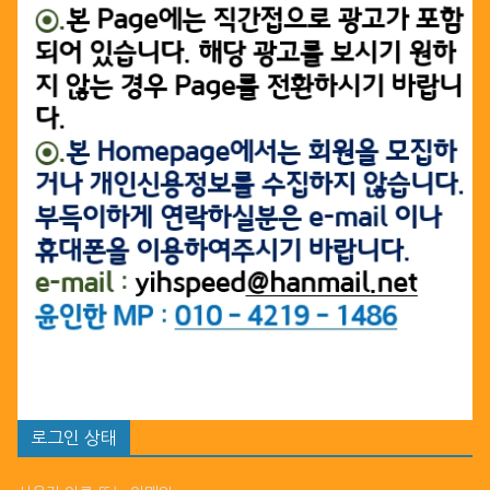
로그인 상태