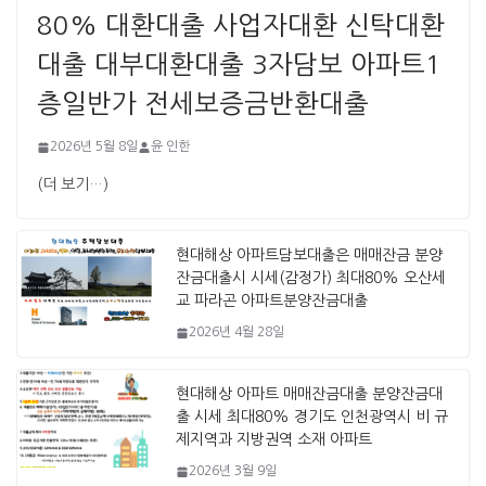
80% 대환대출 사업자대환 신탁대환
대출 대부대환대출 3자담보 아파트1
층일반가 전세보증금반환대출
2026년 5월 8일
윤 인한
(더 보기…)
현대해상 아파트담보대출은 매매잔금 분양
잔금대출시 시세(감정가) 최대80% 오산세
교 파라곤 아파트분양잔금대출
2026년 4월 28일
현대해상 아파트 매매잔금대출 분양잔금대
출 시세 최대80% 경기도 인천광역시 비 규
제지역과 지방권역 소재 아파트
2026년 3월 9일