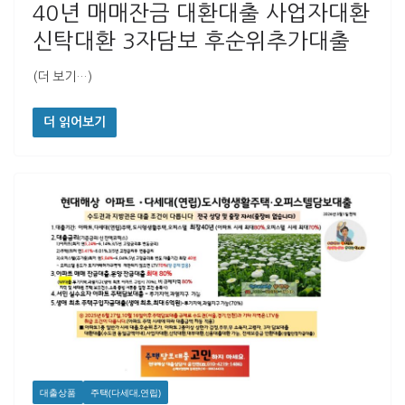
40년 매매잔금 대환대출 사업자대환
신탁대환 3자담보 후순위추가대출
(더 보기…)
더 읽어보기
대출상품
주택(다세대,연립)