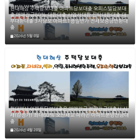
현대해상 주택담보대출 아파트담보대출 오피스텔담보대
출 매매잔금80% 대환대출 사업자대환 신탁대환대출 대
부대환대출 3자담보 아파트1층일반가 전세보증금반환대
출
2026년 5월 8일
현대해상 아파트담보대출은 매매잔금 분양잔금대출시 시
세(감정가) 최대80% 오산세교 파라곤 아파트분양잔금대
출
2026년 4월 28일