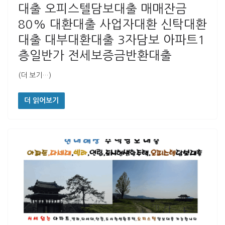
대출 오피스텔담보대출 매매잔금
80% 대환대출 사업자대환 신탁대환
대출 대부대환대출 3자담보 아파트1
층일반가 전세보증금반환대출
(더 보기…)
더 읽어보기