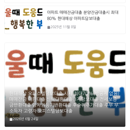
아파트 매매잔금대출 분양잔금대출시 최대
80% 현대해상 아파트담보대출
2025년 11월 8일
현대해상 오피스텔담보대출 시세 최대70%(방공제 없음)
매매잔금 대환대출 신탁대환대출 3자담보대출 전세보증
금반환대출 임차권등기반환대출 후순위추가대출 주부 무
소득자 고령자 오피스텔담보대출
2026년 6월 24일