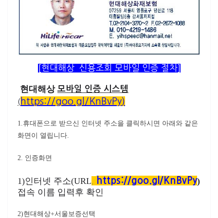
[현대해상 신용조회 모바일 인증 절차]
현대해상
모바일 인증 시스템
https://goo.gl/KnBvPy
)
(
1.휴대폰으로 받으신 인터넷 주소을 클릭하시면 아래와 같은
화면이 열립니다.
2. 인증화면
https://goo.gl/KnBvPy
1)인터넷 주소(URL
.
)
접속 이름 입력후 확인
2)현대해상+서울보증선택