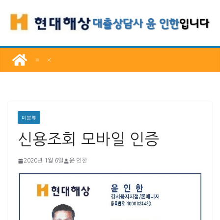
콘
텐
츠
로
건
너
뛰
기
미분류
신용조회 모바일 인증
2020년 1월 6일
윤 인한