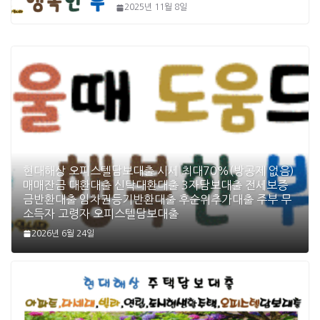
2025년 11월 8일
현대해상 오피스텔담보대출 시세 최대70%(방공제 없음)
매매잔금 대환대출 신탁대환대출 3자담보대출 전세보증
금반환대출 임차권등기반환대출 후순위추가대출 주부 무
소득자 고령자 오피스텔담보대출
2026년 6월 24일