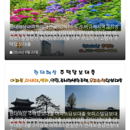
현대해상아파트매매잔금80%(수도권 비규제지역과지방
권) 대환대출 사업자대환 신탁대환 대부대환 3자담보 아
파트1층일반가 후순위추가대출 주부 무소득자 고령자 주
택담보대출
2026년 6월 22일
현대해상 주택담보대출 아파트담보대출 오피스텔담보대
출 매매잔금80% 대환대출 사업자대환 신탁대환대출 대
부대환대출 3자담보 아파트1층일반가 전세보증금반환대