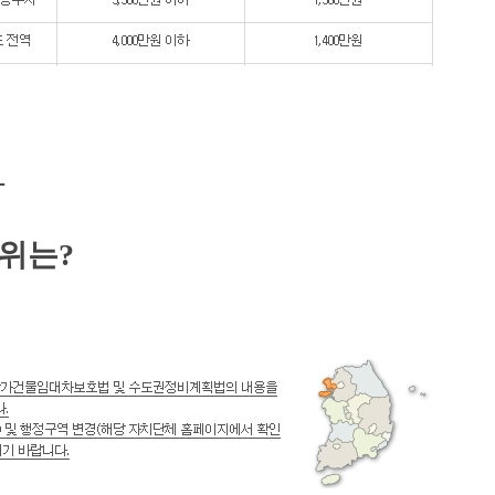
–
위는?