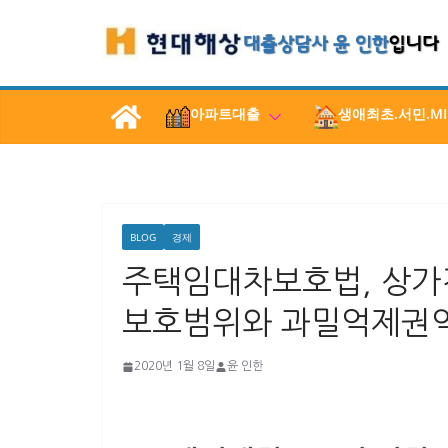
콘
텐
츠
로
아파트대출
생애최초.서민.MI
건
너
뛰
기
BLOG
경제
주택임대차보호법, 상가
보호범위와 과밀억제권역
2020년 1월 8일
윤 인한