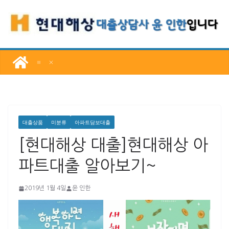
콘
텐
츠
로
건
너
뛰
기
대출상품
미분류
아파트담보대출
[현대해상 대출]현대해상 아
파트대출 알아보기~
2019년 1월 4일
윤 인한