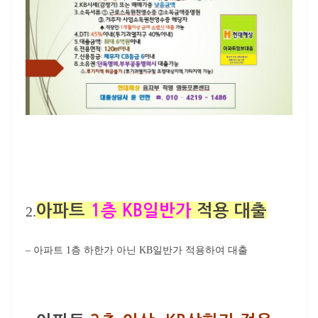
아파트
1층 KB일반가
적용 대출
2.
– 아파트 1층 하한가 아닌 KB일반가 적용하여 대출