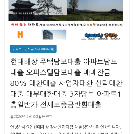
아파트구입자금(시세 80%대출)
현대해상 주택담보대출 아파트담보
대출 오피스텔담보대출 매매잔금
80% 대환대출 사업자대환 신탁대환
대출 대부대환대출 3자담보 아파트1
층일반가 전세보증금반환대출
2026년 5월 8일
윤 인한
안녕하세요? 현대해상 강서융자지점 대출상담사 윤 인한입니다. ​ ​