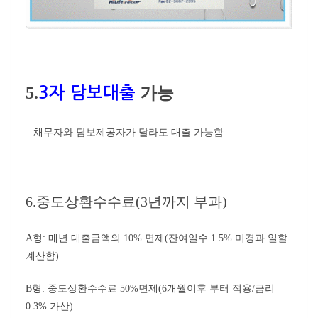
5.
가능
3자 담보대출
– 채무자와 담보제공자가 달라도 대출 가능함
6.중도상환수수료(3년까지 부과)
A형: 매년 대출금액의 10% 면제(잔여일수 1.5% 미경과 일할
계산함)
B형: 중도상환수수료 50%면제(6개월이후 부터 적용/금리
0.3% 가산)