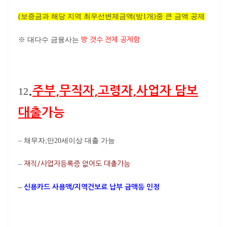
(보증금과 해당 지역 최우선변제금액(방1개)중 큰 금액 공제
※ 대다수 금융사는
방 갯수 전체 공제함
.
주부,무직자,고령자,사업자 담보
12
대출
가능
– 채무자;만20세이상 대출 가능
–
재직/사업자등록증 없어도 대출가능
–
신용카드 사용액/지역건보료 납부 금액등 인정