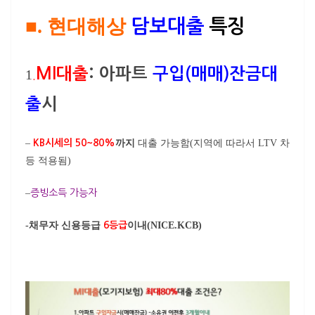
■. 현대해상
담보대출
특징
MI대출
: 아파트
구입(매매)잔금대
1
.
출
시
–
KB시세의 50~80%
까지
대출 가능함(지역에 따라서 LTV 차
등 적용됨)
–
증빙소득 가능자
-채무자 신용등급
6등급
이내(NICE.KCB)