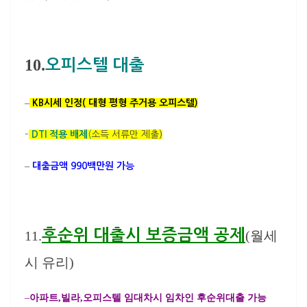
10.
오피스텔 대출
–
KB시세 인정( 대형 평형 주거용 오피스텔)
–
DTI 적용 배제
(
소득 서류만 제출)
–
대출금액 990백만원 가능
후순위 대출시 보증금액 공제
11.
(월세
시 유리)
–
아파트,빌라,오피스텔 임대차시 임차인 후순위대출 가능