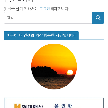
댓글을 달기 위해서는
로그인
해야합니다.
지금이 내 인생의 가장 행복한 시간입니다!