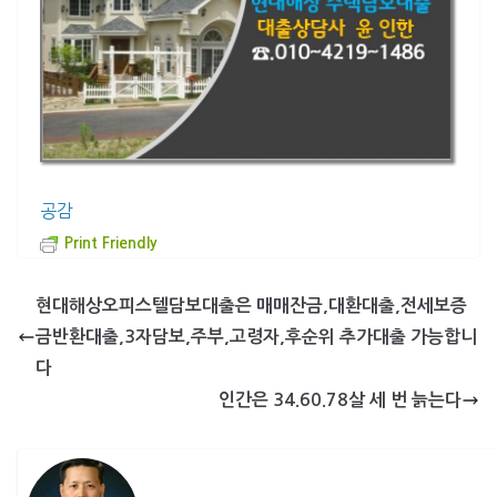
공감
Print Friendly
현대해상오피스텔담보대출은 매매잔금,대환대출,전세보증
금반환대출,3자담보,주부,고령자,후순위 추가대출 가능합니
다
인간은 34.60.78살 세 번 늙는다