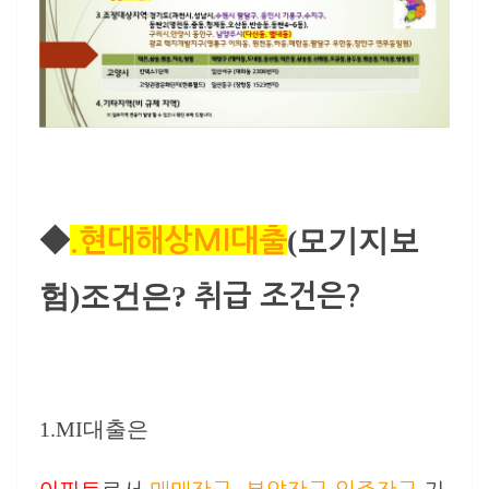
◆
(모기지보
.현대해상MI대출
험)조건은?
취급 조건은?
1.MI대출은