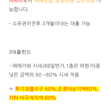
아파트
로서
매매잔금, 분양잔금,입주잔금
가
능합니다.
– 소유권이전후 3개월이내는 대출 가능
2대출한도
–
매매가와 시세(KB일반가,1층은 하한가)중
낮은 금액의 60 ~80% 시세 적용
☞
투기과열지구 60%,조정대상지역80%,
기타 비규제지역 80%