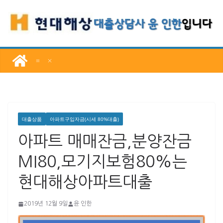
콘
텐
츠
로
건
너
뛰
기
대출상품
아파트구입자금(시세 80%대출)
아파트 매매잔금,분양잔금
MI80,모기지보험80%는
현대해상아파트대출
2019년 12월 9일
윤 인한