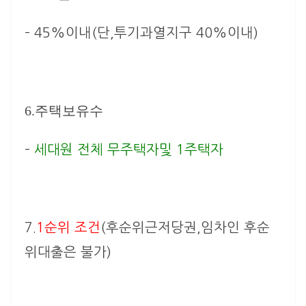
–
45%이내(단,투기과열지구 40%이내)
6.주택보유수
–
세대원 전체 무주택자및 1주택자
7.
1순위 조건
(후순위근저당권,임차인 후순
위대출은 불가)