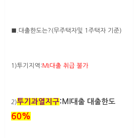
■.
대출한도
는?(무주택자및 1주택자 기준)
1)투기지역:
MI대출
취급 불가
투기과열지구
:MI대출
대출한도
2)
60%