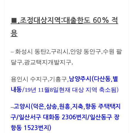
■.
조정대상지역:대출한도 60% 적
용
– 화성시 동탄2,구리시,안양 동안구,수원 팔
달구,광교택지개발지구,
용인시 수지구,기흥구
,
남양주시(다산동,별
19년 11월8일현재 대상 지역 축소됨
내동
/
)
–
고양시(덕은,삼송,원흥,지축,향동 주택택지
구/일산서구 대화동 2306번지/일산동구 장
항동 1523번지)