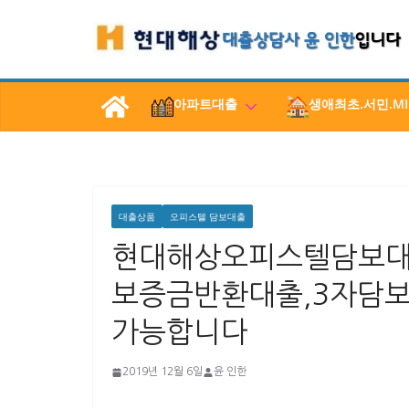
콘
텐
츠
로
아파트대출
생애최초.서민.MI
건
너
뛰
기
대출상품
오피스텔 담보대출
현대해상오피스텔담보대
보증금반환대출,3자담보
가능합니다
2019년 12월 6일
윤 인한