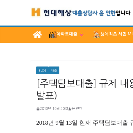
콘
텐
츠
로
아파트대출
생애최초.서민.MI
건
너
뛰
기
BLOG
대출
[주택담보대출] 규제 내용
발표)
2018년 10월 30일
윤 인한
2018년 9월 13일 현재 주택담보대