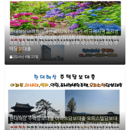
현대해상아파트매매잔금80%(수도권 비규제지역과지방
권) 대환대출 사업자대환 신탁대환 대부대환 3자담보 아
파트1층일반가 후순위추가대출 주부 무소득자 고령자 주
택담보대출
2026년 6월 22일
현대해상 주택담보대출 아파트담보대출 오피스텔담보대
출 매매잔금80% 대환대출 사업자대환 신탁대환대출 대