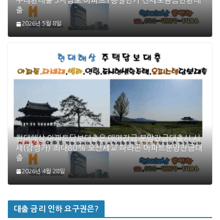
부대환대출 3자담보 아파트1층일반가 전세보증금반환대
출
2026년 5월 8일
현대해상 아파트담보대출은 매매잔금 분양잔금대출시 시
세(감정가) 최대80% 오산세교 파라곤 아파트분양잔금대
출
2026년 4월 28일
대출 금리 인하 요구권은?