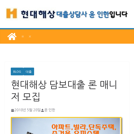
콘
텐
츠
로
건
너
뛰
기
BLOG
대출
현대해상 담보대출 론 매니
저 모집
2018년 5월 28일
윤 인한