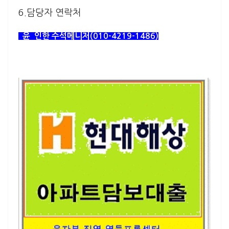
6.담당자 연락처
윤 인한 수석메니저(010-4219-1486)