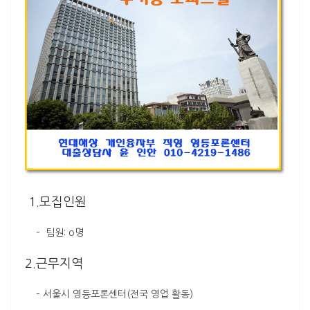
1.모집인원
– 팀원: o명
2.근무지역
– 서울시 영등포론센터(전국 영업 활동)