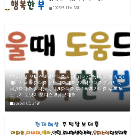
2025년 11월 8일
현대해상 오피스텔담보대출 시세 최대70%(방공제 없음)
매매잔금 대환대출 신탁대환대출 3자담보대출 전세보증
금반환대출 임차권등기반환대출 후순위추가대출 주부 무
소득자 고령자 오피스텔담보대출
2026년 6월 24일