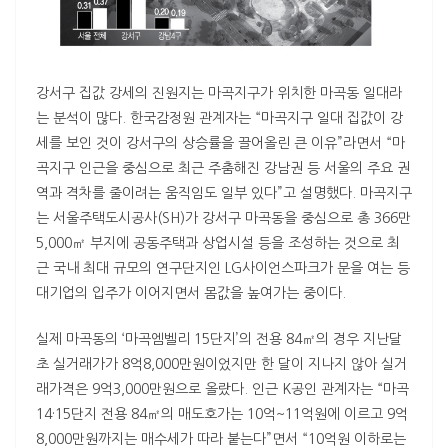
강서구 집값 강세의 진원지는 마곡지구가 위치한 마곡동 일대라
는 분석이 많다. 한국감정원 관계자는 “마곡지구 일대 집값이 강
세를 보인 것이 강서구의 상승률을 끌어올린 큰 이유”라면서 “마
곡지구 인근을 중심으로 최근 주춤해진 강남권 등 서울의 주요 권
역과 격차를 줄이려는 움직임도 일부 있다”고 설명했다. 마곡지구
는 서울주택도시공사(SH)가 강서구 마곡동을 중심으로 총 366만
5,000㎡ 부지에 공동주택과 상업시설 등을 조성하는 것으로 최
근 국내 최대 규모의 연구단지인 LG사이언스파크가 문을 여는 등
대기업의 입주가 이어지면서 몸값을 높여가는 중이다.
실제 마곡동의 ‘마곡엠벨리 15단지’의 전용 84㎡의 경우 지난달
초 실거래가가 8억8,000만원이었지만 한 달이 지나지 않아 실거
래가격은 9억3,000만원으로 올랐다. 인근 K공인 관계자는 “마곡
14·15단지 전용 84㎡의 매도호가는 10억~11억원에 이르고 9억
8,000만원까지는 매수세가 따라 붙는다”면서 “10억원 이하로는