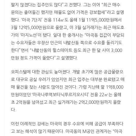
팔지 않겠다는 집주인도 많다”고 전했다. 그는 이어 “최근 매수
문의는 줄어들긴 했지만 매물도 없어 가격은 강보합세”라고 설명
했다. ‘마곡 7단지’ 전용 114㎡도 올해 1월 11억5,000만원에서
3월 12억5,000만원으로 올랐고, 이 3월 실거래가는 최근 매도호
가의 ‘마지노선’이 됐다. 일대 한 중개사는 “마곡동 집값이 부담되
는 수요자들은 우장산 인근의 내발산동 쪽으로 수요를 돌리기도
한다”면서 “내발산동의 힐스테이트 등도 최근 한 달 사이 3,000
만원 정도 가격이 올랐다”고 설명했다.
오피스텔에 대한 관심도 높아졌다. 개발 초기에 많은 공급물량으
로 대규모 공실 우려가 있었지만 최근 입주는 대부분 완료됐고 매
매 물건을 찾는 사람도 많아진 것이다. 가령 지난해 말 1억8,000
만원이었던 ‘마곡나루역보타닉푸르지오시티’ 전용 22㎡는 올해
초 2억원을 넘어섰고 최근 실거래가는 2억2,000만원까지 올랐
다.
이런 이례적인 강세는 마곡의 경우 수요에 비해 공급이 부족하다
고 보는 해석이 많기 때문이다. 마곡동의 M공인 관계자는 “마곡