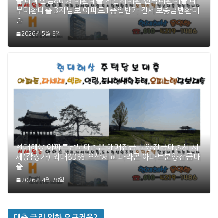
출 매매잔금80% 대환대출 사업자대환 신탁대환대출 대
부대환대출 3자담보 아파트1층일반가 전세보증금반환대
출
2026년 5월 8일
현대해상 아파트담보대출은 매매잔금 분양잔금대출시 시
세(감정가) 최대80% 오산세교 파라곤 아파트분양잔금대
출
2026년 4월 28일
대출 금리 인하 요구권은?