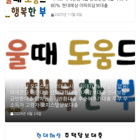
80% 현대해상 아파트담보대출
2025년 11월 8일
현대해상 오피스텔담보대출 시세 최대70%(방공제 없음)
매매잔금 대환대출 신탁대환대출 3자담보대출 전세보증
금반환대출 임차권등기반환대출 후순위추가대출 주부 무
소득자 고령자 오피스텔담보대출
2026년 6월 24일