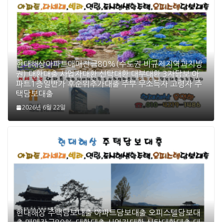
현대해상아파트매매잔금80%(수도권 비규제지역과지방
권) 대환대출 사업자대환 신탁대환 대부대환 3자담보 아
파트1층일반가 후순위추가대출 주부 무소득자 고령자 주
택담보대출
2026년 6월 22일
현대해상 주택담보대출 아파트담보대출 오피스텔담보대