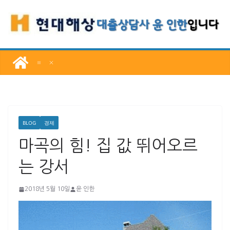
콘
텐
츠
로
건
너
뛰
기
BLOG
경제
마곡의 힘! 집 값 뛰어오르
는 강서
2018년 5월 10일
윤 인한