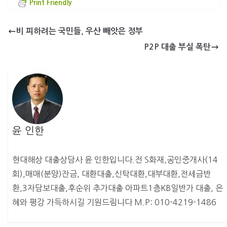
Print Friendly
비 피하려는 국민들, 우산 빼앗은 정부
P2P 대출 부실 폭탄
윤 인한
현대해상 대출상담사 윤 인한입니다.전 S화재,공인중개사(14
회),매매(분양)잔금, 대환대출,신탁대환,대부대환,전세금반
환,3자담보대출,후순위 추가대출 아파트1층KB일반가 대출, 은
혜와 평강 가득하시길 기원드림니다 M.P: 010-4219-1486