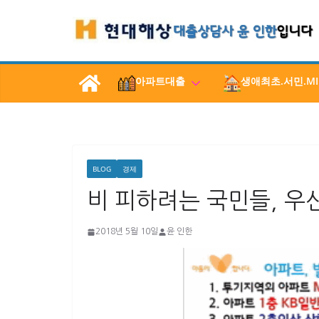
콘
텐
츠
로
아파트대출
생애최초.서민.MI
건
너
뛰
기
BLOG
경제
비 피하려는 국민들, 우
2018년 5월 10일
윤 인한