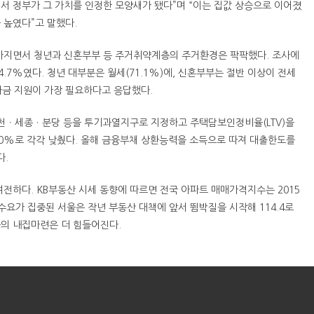
서 정부가 그 가치를 인정한 모양새가 됐다”며 “이는 집값 상승으로 이어졌
 높였다”고 말했다.
높아지면서 청년과 신혼부부 등 주거취약계층의 주거환경은 팍팍했다. 조사에
.7%였다. 청년 대부분은 월세(71.1%)에, 신혼부부는 절반 이상이 전세
매자금 지원이 가장 필요하다고 응답했다.
과천ㆍ세종ㆍ분당 등을 투기과열지구로 지정하고 주택담보인정비율(LTV)을
 40%로 각각 낮췄다. 올해 금융부채 상환능력을 소득으로 따져 대출한도를
다.
전하다. KB부동산 시세 동향에 따르면 전국 아파트 매매가격지수는 2015
히 수요가 집중된 서울은 작년 부동산 대책에 앞서 뜀박질을 시작해 114.4로
의 내집마련은 더 힘들어진다.