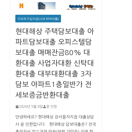
아파트구입자금(시세 80%대출)
현대해상 주택담보대출 아
파트담보대출 오피스텔담
보대출 매매잔금80% 대
환대출 사업자대환 신탁대
환대출 대부대환대출 3자
담보 아파트1층일반가 전
세보증금반환대출
2026년 5월 8일
윤 인한
안녕하세요? 현대해상 강서융자지점 대출상담
사 윤 인한입니다. ​ ​ 현대해상 담보대출은? 전국
출장자서,부수거래 없음(보험 가입등) 지역,한