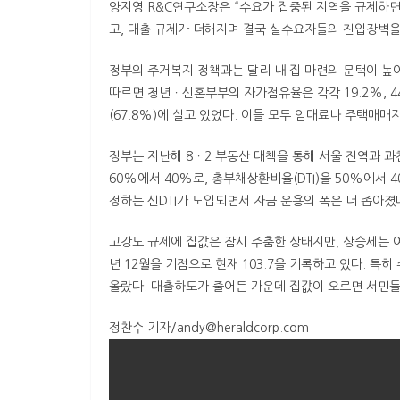
양지영 R&C연구소장은 “수요가 집중된 지역을 규제하면
고, 대출 규제가 더해지며 결국 실수요자들의 진입장벽을
정부의 주거복지 정책과는 달리 내 집 마련의 문턱이 
따르면 청년ㆍ신혼부부의 자가점유율은 각각 19.2%, 44
(67.8%)에 살고 있었다. 이들 모두 임대료나 주택매
정부는 지난해 8ㆍ2 부동산 대책을 통해 서울 전역과 
60%에서 40%로, 총부채상환비율(DTI)을 50%에서
정하는 신DTI가 도입되면서 자금 운용의 폭은 더 좁아졌
고강도 규제에 집값은 잠시 주춤한 상태지만, 상승세는 여
년 12월을 기점으로 현재 103.7을 기록하고 있다. 특
올랐다. 대출하도가 줄어든 가운데 집값이 오르면 서민들
정찬수 기자/andy@heraldcorp.com