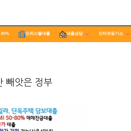
 80%
오피스텔대출
대출상담
인터넷등기소
산 빼앗은 정부