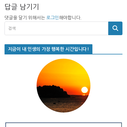
답글 남기기
댓글을 달기 위해서는
로그인
해야합니다.
지금이 내 인생의 가장 행복한 시간입니다!