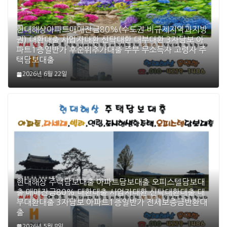
현대해상아파트매매잔금80%(수도권 비규제지역과지방
권) 대환대출 사업자대환 신탁대환 대부대환 3자담보 아
파트1층일반가 후순위추가대출 주부 무소득자 고령자 주
택담보대출
2026년 6월 22일
현대해상 주택담보대출 아파트담보대출 오피스텔담보대
출 매매잔금80% 대환대출 사업자대환 신탁대환대출 대
부대환대출 3자담보 아파트1층일반가 전세보증금반환대
출
2026년 5월 8일