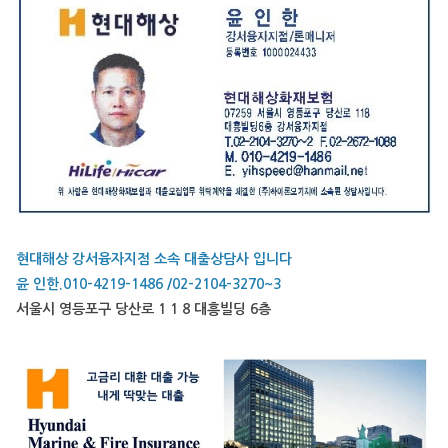
현대해상 강서융자지점 소속 대출상담사 입니다
윤 인한.010-4219-1486 /02-2104-3270~3
서울시 영등포구 당산로 1 1 8 대흥빌딩 6층