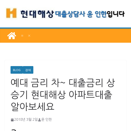
콘
텐
츠
로
건
너
뛰
기
BLOG
경제
예대 금리 차~ 대출금리 상
승기 현대해상 아파트대출
알아보세요
2018년 3월 2일
윤 인한