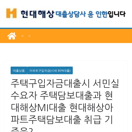
콘
텐
츠
로
건
너
뛰
기
대출상품
아파트구입자금(시세 80%대출)
주택구입자금대출시 서민실
수요자 주택담보대출과 현
대해상MI대출 현대해상아
파트주택담보대출 취급 기