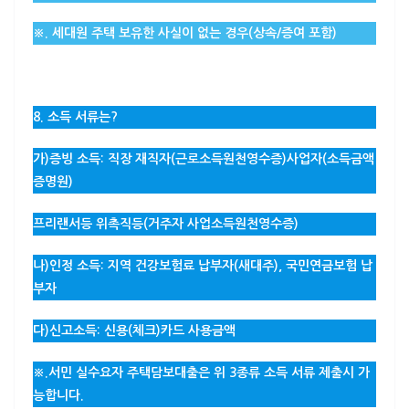
※. 세대원 주택 보유한 사실이 없는 경우(상속/증여 포함)
8. 소득 서류는?
가)
증빙 소득
: 직장 재직자(근로소득원천영수증)사업자(소득금액
증명원)
프리랜서등 위촉직등(거주자 사업소득원천영수증)
나)
인정 소득
: 지역 건강보험료 납부자(새대주), 국민연금보험 납
부자
다)
신고소득
: 신용(체크)카드 사용금액
※.
서민 실수요자 주택담보대출은 위 3종류 소득 서류 제출시 가
능합니다.