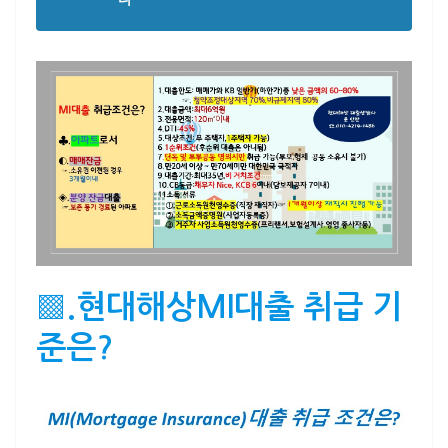
▩.현대해상MI대출 취급 기
준은?