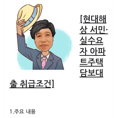
[현대해
상 서민·
실수요
자 아파
트주택
담보대
출 취급조건]
1.주요 내용