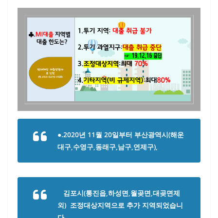
●.2020년 11월 20일부터 부산광역시(해운
대구,수영구,동래구,남구,연제구),
김포시(통진읍,하성면,월곶면,대곶면제
외) 조정대상지역으로 추가 지역되었습니
다