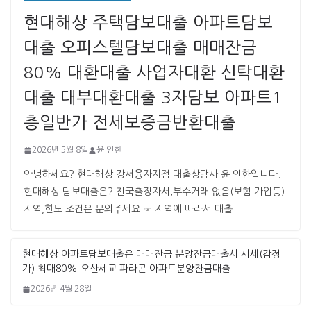
현대해상 주택담보대출 아파트담보
대출 오피스텔담보대출 매매잔금
80% 대환대출 사업자대환 신탁대환
대출 대부대환대출 3자담보 아파트1
층일반가 전세보증금반환대출
2026년 5월 8일
윤 인한
안녕하세요? 현대해상 강서융자지점 대출상담사 윤 인한입니다. ​ ​
현대해상 담보대출은? 전국출장자서,부수거래 없음(보험 가입등)
지역,한도 조건은 문의주세요 ☞ 지역에 따라서 대출
현대해상 아파트담보대출은 매매잔금 분양
잔금대출시 시세(감정가) 최대80% 오산세
교 파라곤 아파트분양잔금대출
2026년 4월 28일