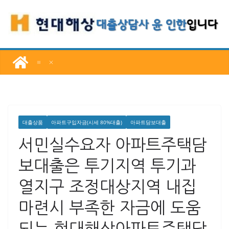
콘
텐
츠
로
건
너
뛰
기
대출상품
아파트구입자금(시세 80%대출)
아파트담보대출
서민실수요자 아파트주택담
보대출은 투기지역 투기과
열지구 조정대상지역 내집
마련시 부족한 자금에 도움