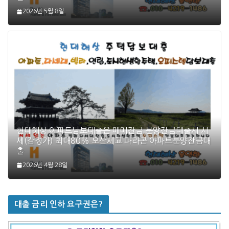
2026년 5월 8일
현대해상 아파트담보대출은 매매잔금 분양잔금대출시 시
세(감정가) 최대80% 오산세교 파라곤 아파트분양잔금대
출
2026년 4월 28일
대출 금리 인하 요구권은?