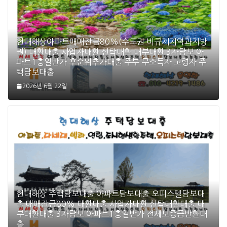
현대해상아파트매매잔금80%(수도권 비규제지역과지방
권) 대환대출 사업자대환 신탁대환 대부대환 3자담보 아
파트1층일반가 후순위추가대출 주부 무소득자 고령자 주
택담보대출
2026년 6월 22일
현대해상 주택담보대출 아파트담보대출 오피스텔담보대
출 매매잔금80% 대환대출 사업자대환 신탁대환대출 대
부대환대출 3자담보 아파트1층일반가 전세보증금반환대
출