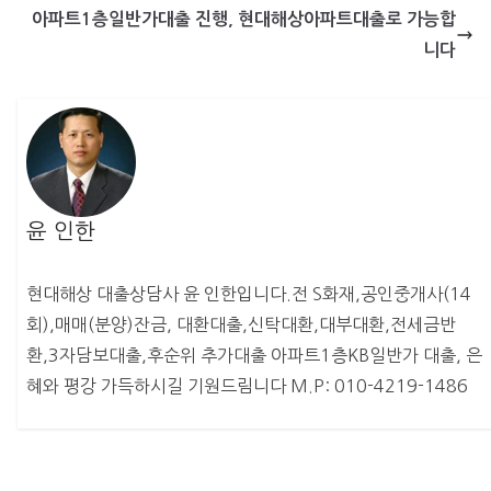
아파트1층일반가대출 진행, 현대해상아파트대출로 가능합
니다
윤 인한
현대해상 대출상담사 윤 인한입니다.전 S화재,공인중개사(14
회),매매(분양)잔금, 대환대출,신탁대환,대부대환,전세금반
환,3자담보대출,후순위 추가대출 아파트1층KB일반가 대출, 은
혜와 평강 가득하시길 기원드림니다 M.P: 010-4219-1486