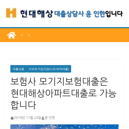
콘
텐
츠
로
건
너
뛰
기
대출상품
아파트구입자금(시세 80%대출)
보험사 모기지보험대출은
현대해상아파트대출로 가능
합니다
2019년 11월 24일
윤 인한