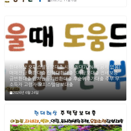
2025년 11월 8일
현대해상 오피스텔담보대출 시세 최대70%(방공제 없음)
매매잔금 대환대출 신탁대환대출 3자담보대출 전세보증
금반환대출 임차권등기반환대출 후순위추가대출 주부 무
소득자 고령자 오피스텔담보대출
2026년 6월 24일