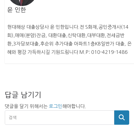
윤 인한
현대해상 대출상담사 윤 인한입니다.전 S화재,공인중개사(14
회),매매(분양)잔금, 대환대출,신탁대환,대부대환,전세금반
환,3자담보대출,후순위 추가대출 아파트1층KB일반가 대출, 은
혜와 평강 가득하시길 기원드림니다 M.P: 010-4219-1486
답글 남기기
댓글을 달기 위해서는
로그인
해야합니다.