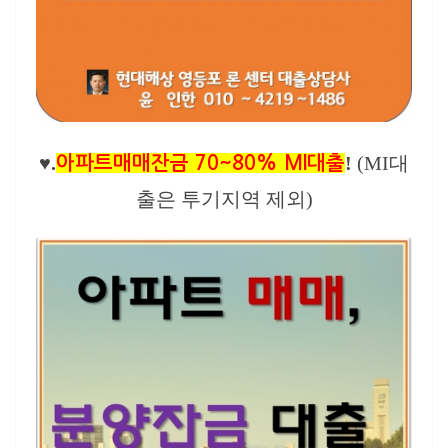
♥.
!
(MI대
아파트매매잔금 70~80% MI대출
출은 투기지역 제외)