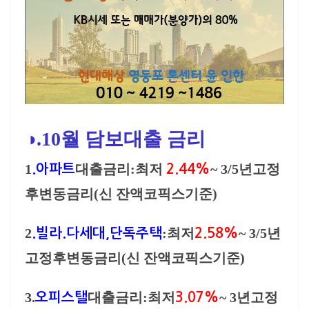
◑.10월 담보대출 금리
1
대출금리:최저
~ 3/5년고정
.아파트
2.44%
후변동금리(신 잔액코픽스기준)
2
:최저
~ 3/5년
.빌라.다세대,단독주택
2.58%
고정후변동금리(신 잔액코픽스기준)
3.
대출금리:최저
~ 3년고정
오피스탤
3.07%