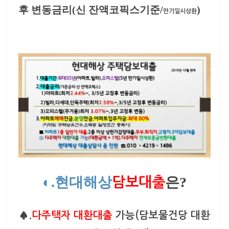
후 변동금리
(신 잔액코픽스기준/
)
만기일시상환
◐.현대해상
은?
담보대출
♠.
다주
택자 대환대출
가능(담보물건당 대환