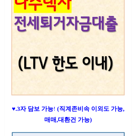
♥.3
자 담보 가능
!
(직계존비속 이외도 가능,
매매,대환건 가능)