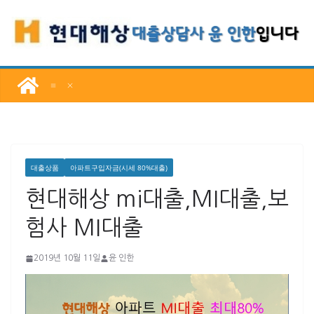
콘
텐
츠
로
건
너
뛰
기
대출상품
아파트구입자금(시세 80%대출)
현대해상 mi대출,MI대출,보
험사 MI대출
2019년 10월 11일
윤 인한