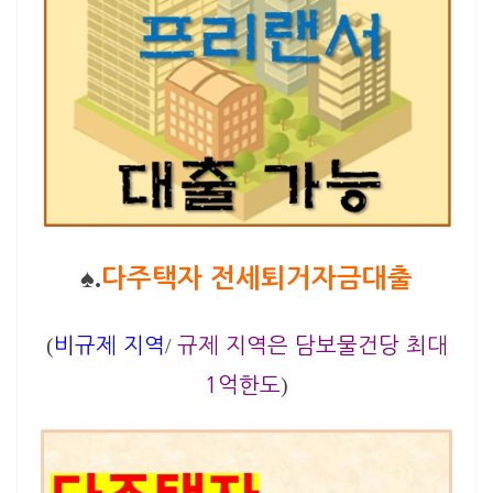
♠.
다주택자 전세퇴거자금대출
(
/
비규제 지역
규제 지역은 담보물건당 최대
)
1억한도