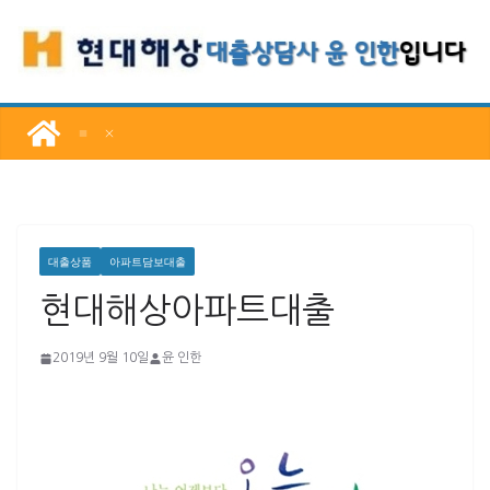
콘
텐
츠
로
건
너
뛰
기
대출상품
아파트담보대출
현대해상아파트대출
2019년 9월 10일
윤 인한