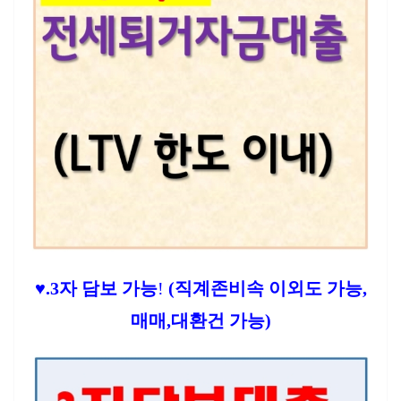
♥.3
자 담보 가능
!
(직계존비속 이외도 가능,
매매,대환건 가능)