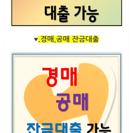
♥
.경매,공매 잔금대출