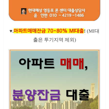
♥.
!
(MI대
아파트매매잔금 70~80% MI대출
출은 투기지역 제외)