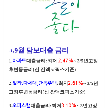
◑.9월 담보대출 금리
1
대출금리:최저
~ 3/5년고정
.아파트
2.47%
후변동금리(신 잔액코픽스기준)
2
:최저
~ 3/5년
.빌라.다세대,단독주택
2.61%
고정후변동금리(신 잔액코픽스기준)
3.
대출금리:최저
~ 3년고정
오피스탤
3.10%