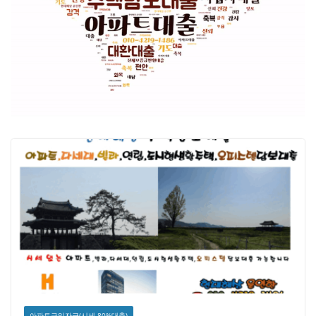
아파트구입자금(시세 80%대출)