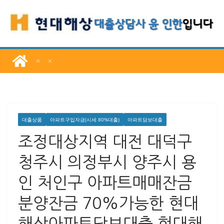
콘
텐
츠
로
건
너
뛰
기
대출상품
아파트구입자금(시세 80%대출)
아파트담보대출
조정대상지역 대전 대덕구
청주시 의정부시 양주시 용
인 처인구 아파트매매잔금
분양잔금 70%가능한 현대