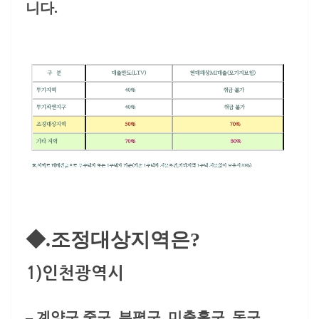
니다.
◆.조정대상지역은?
1)
인천광역시
– 계양구,중구, 부평구, 미출홀구, 동구