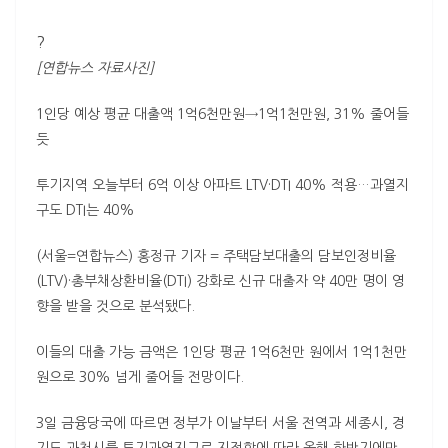
?
[연합뉴스 자료사진]
1인당 예상 평균 대출액 1억6천만원→1억1천만원, 31% 줄어들
듯
투기지역 오늘부터 6억 이상 아파트
LTV
·
DTI
40% 적용…과열지
구도
DTI
는 40%
(서울=연합뉴스) 홍정규 기자 = 주택담보대출의 담보인정비율
(
LTV
)·총부채상환비율(
DTI
) 강화로 신규 대출자 약 40만 명이 영
향을 받을 것으로 분석됐다.
이들의 대출 가능 금액은 1인당 평균 1억6천만 원에서 1억1천만
원으로 30% 넘게 줄어들 전망이다.
3일 금융당국에 따르면 정부가 이날부터 서울 전역과 세종시, 경