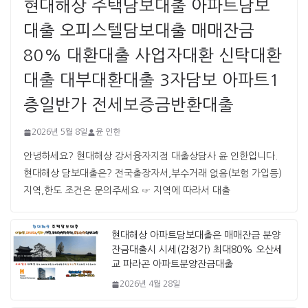
현대해상 주택담보대출 아파트담보
대출 오피스텔담보대출 매매잔금
80% 대환대출 사업자대환 신탁대환
대출 대부대환대출 3자담보 아파트1
층일반가 전세보증금반환대출
2026년 5월 8일
윤 인한
안녕하세요? 현대해상 강서융자지점 대출상담사 윤 인한입니다. ​ ​
현대해상 담보대출은? 전국출장자서,부수거래 없음(보험 가입등)
지역,한도 조건은 문의주세요 ☞ 지역에 따라서 대출
현대해상 아파트담보대출은 매매잔금 분양
잔금대출시 시세(감정가) 최대80% 오산세
교 파라곤 아파트분양잔금대출
2026년 4월 28일