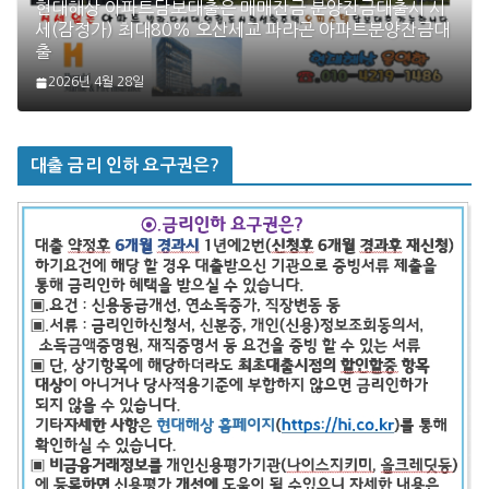
현대해상 아파트담보대출은 매매잔금 분양잔금대출시 시
세(감정가) 최대80% 오산세교 파라곤 아파트분양잔금대
출
2026년 4월 28일
대출 금리 인하 요구권은?