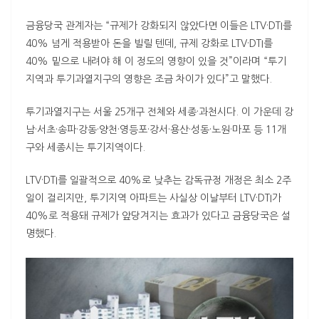
금융당국 관계자는 “규제가 강화되지 않았다면 이들은
LTV
·
DTI
를
40% 넘게 적용받아 돈을 빌릴 텐데, 규제 강화로
LTV
·
DTI
를
40% 밑으로 내려야 해 이 정도의 영향이 있을 것”이라며 “투기
지역과 투기과열지구의 영향은 조금 차이가 있다”고 말했다.
투기과열지구는 서울 25개구 전체와 세종·과천시다. 이 가운데 강
남·서초·송파·강동·양천·영등포·강서·용산·성동·노원·마포 등 11개
구와 세종시는 투기지역이다.
LTV
·
DTI
를 일괄적으로 40%로 낮추는 감독규정 개정은 최소 2주
일이 걸리지만, 투기지역 아파트는 사실상 이날부터
LTV
·
DTI
가
40%로 적용돼 규제가 앞당겨지는 효과가 있다고 금융당국은 설
명했다.