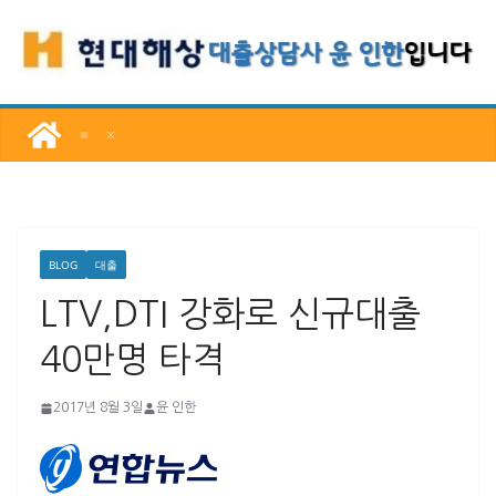
콘
텐
츠
로
건
너
뛰
기
BLOG
대출
LTV,DTI 강화로 신규대출
40만명 타격
2017년 8월 3일
윤 인한