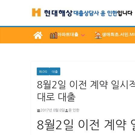
콘
텐
츠
로
아파트대출
생애최초.서민.MI
건
너
뛰
기
BLOG
대출
8월2일 이전 계약 일시적 
대로 대출
2017년 8월 8일
윤 인한
8월2일 이전 계약 