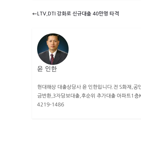
LTV,DTI 강화로 신규대출 40만명 타격
윤 인한
현대해상 대출상담사 윤 인한입니다.전 S화재,공인
금반환,3자담보대출,후순위 추가대출 아파트1층KB
4219-1486