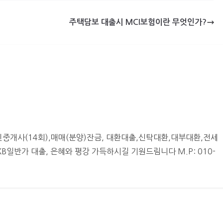
주택담보 대출시 MCI보험이란 무엇인가?
중개사(14회),매매(분양)잔금, 대환대출,신탁대환,대부대환,전세
일반가 대출, 은혜와 평강 가득하시길 기원드림니다 M.P: 010-