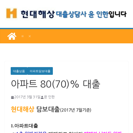
콘
텐
츠
로
건
너
뛰
기
대출상품
아파트담보대출
아파트 80(70)% 대출
2017년 3월 31일
윤 인한
현대해상
담보대출
(2017년 7월기준)
1.아파트대출