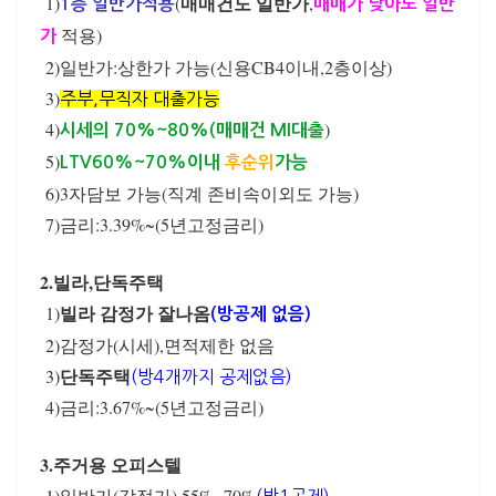
매매건도 일반가
1)
(
,
1층 일반가적용
매매가 낮아도 일반
적용)
가
2)일반가:상한가 가능(신용CB4이내,2층이상)
3)
주부,무직자 대출가능
4)
)
시세의 70%~80%(매매건 MI대출
5)
LTV60%~70%이내
후순위
가능
6)3자담보 가능(직계 존비속이외도 가능)
7)금리:3.39%~(5년고정금리)
2.빌라,단독주택
빌라 감정가 잘나옴
1)
(방공제 없음)
2)감정가(시세),면적제한 없음
단독주택
3)
(방4개까지 공제없음)
4)금리:3.67%~(5년고정금리)
3.주거용 오피스텔
1)일반가(감정가) 55%~70%