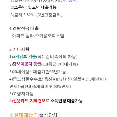
(방1공제)
2)
소득만 있으면 대출가능
3)금리:3.82%~(3년고정금리)
4.경락잔금 대출
-아파트,빌라,주거용오피스텔
5.기타사항
1)
(직계존비속이외 가능)
3자담보 가능
2)
(CB등급 7이내가능)
담보제공자 등급
3)20세이상~ 대출기간35년가능
4)중도상환수수료: 옵션A)(3년1.5%일할계산,매년10%
면제) 옵션B)(6개월이후 50%면제)
5)고령자가능
6)
신용카드,지역건보료
소득인정 대출가능
♡현대해상
대출상담사