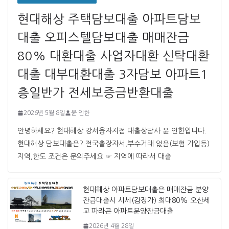
현대해상 주택담보대출 아파트담보
대출 오피스텔담보대출 매매잔금
80% 대환대출 사업자대환 신탁대환
대출 대부대환대출 3자담보 아파트1
층일반가 전세보증금반환대출
2026년 5월 8일
윤 인한
안녕하세요? 현대해상 강서융자지점 대출상담사 윤 인한입니다. ​ ​
현대해상 담보대출은? 전국출장자서,부수거래 없음(보험 가입등)
지역,한도 조건은 문의주세요 ☞ 지역에 따라서 대출
현대해상 아파트담보대출은 매매잔금 분양
잔금대출시 시세(감정가) 최대80% 오산세
교 파라곤 아파트분양잔금대출
2026년 4월 28일