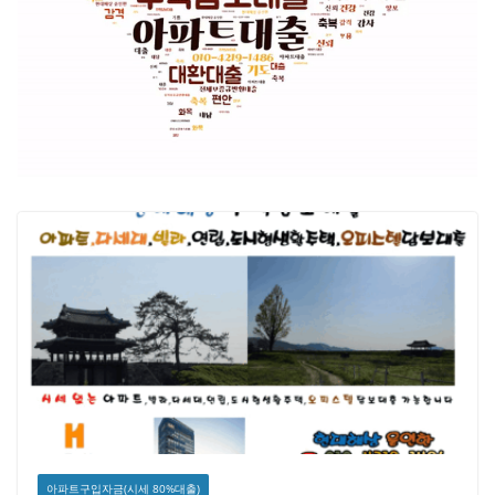
아파트구입자금(시세 80%대출)