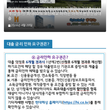
현대해상 아파트담보대출은 매매잔금 분양잔금대출시 시
세(감정가) 최대80% 오산세교 파라곤 아파트분양잔금대
출
2026년 4월 28일
대출 금리 인하 요구권은?