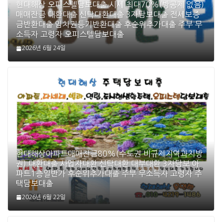
현대해상 오피스텔담보대출 시세 최대70%(방공제 없음)
매매잔금 대환대출 신탁대환대출 3자담보대출 전세보증
금반환대출 임차권등기반환대출 후순위추가대출 주부 무
소득자 고령자 오피스텔담보대출
2026년 6월 24일
현대해상아파트매매잔금80%(수도권 비규제지역과지방
권) 대환대출 사업자대환 신탁대환 대부대환 3자담보 아
파트1층일반가 후순위추가대출 주부 무소득자 고령자 주
택담보대출
2026년 6월 22일