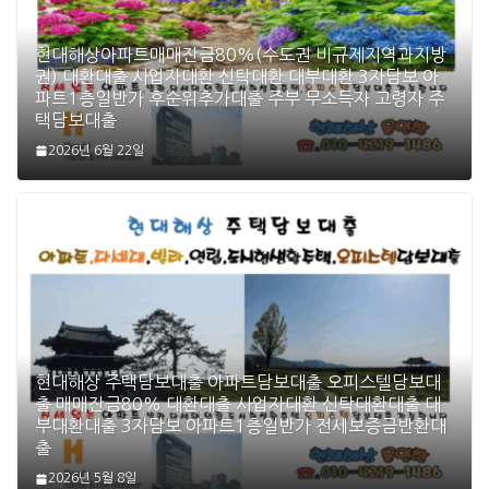
현대해상아파트매매잔금80%(수도권 비규제지역과지방
권) 대환대출 사업자대환 신탁대환 대부대환 3자담보 아
파트1층일반가 후순위추가대출 주부 무소득자 고령자 주
택담보대출
2026년 6월 22일
현대해상 주택담보대출 아파트담보대출 오피스텔담보대
출 매매잔금80% 대환대출 사업자대환 신탁대환대출 대
부대환대출 3자담보 아파트1층일반가 전세보증금반환대
출
2026년 5월 8일