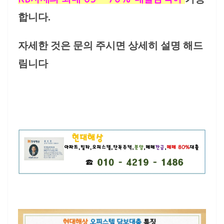
합니다.
자세한 것은 문의 주시면 상세히 설명 해드
림니다