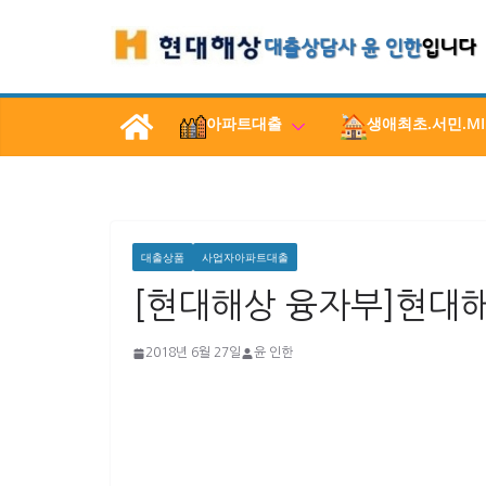
콘
텐
츠
로
아파트대출
생애최초.서민.MI
건
너
뛰
기
대출상품
사업자아파트대출
[현대해상 융자부]현대
2018년 6월 27일
윤 인한