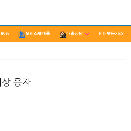
 80%
오피스텔대출
대출상담
인터넷등기소
해상 융자