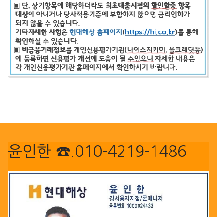
윤인한 ☎.010-4219-1486