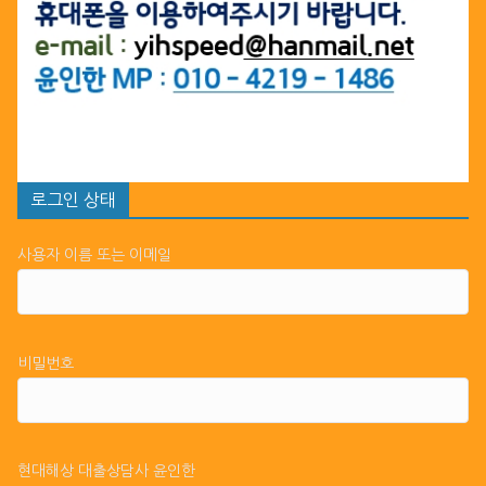
로그인 상태
사용자 이름 또는 이메일
비밀번호
현대해상 대출상담사 윤인한