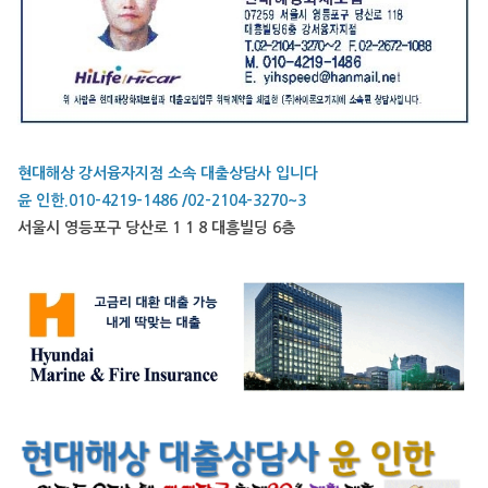
현대해상 강서융자지점 소속 대출상담사 입니다
윤 인한.010-4219-1486 /02-2104-3270~3
서울시 영등포구 당산로 1 1 8 대흥빌딩 6층