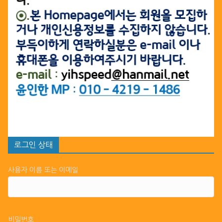
로그인 상태
사용자 이름 또는 이메일
비밀번호