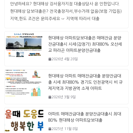
안녕하세요? 현대해상 강서융자지점 대출상담사 윤 인한입니다. ​ ​
현대해상 담보대출은? 전국출장자서,부수거래 없음(보험 가입등)
지역,한도 조건은 문의주세요 ☞ 지역에 따라서 대출
현대해상 아파트담보대출은 매매잔금 분양
잔금대출시 시세(감정가) 최대80% 오산세
교 파라곤 아파트분양잔금대출
2026년 4월 28일
현대해상 아파트 매매잔금대출 분양잔금대
출 시세 최대80% 경기도 인천광역시 비 규
제지역과 지방권역 소재 아파트
2026년 3월 9일
아파트 매매잔금대출 분양잔금대출시 최대
80% 현대해상 아파트담보대출
2025년 11월 8일