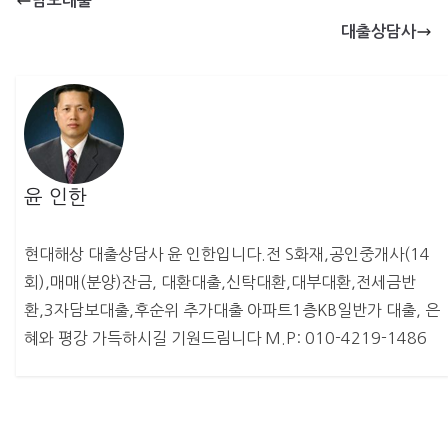
담보대출
대출상담사
윤 인한
현대해상 대출상담사 윤 인한입니다.전 S화재,공인중개사(14
회),매매(분양)잔금, 대환대출,신탁대환,대부대환,전세금반
환,3자담보대출,후순위 추가대출 아파트1층KB일반가 대출, 은
혜와 평강 가득하시길 기원드림니다 M.P: 010-4219-1486