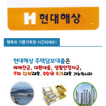
행복과 기쁨가득한 시간되세요!