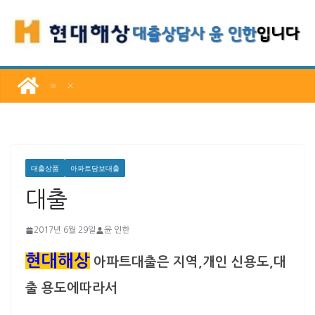
콘
텐
츠
로
건
너
뛰
기
대출상품
아파트담보대출
대출
2017년 6월 29일
윤 인한
현대해상
아파트대출은 지역,개인 신용도,대
출 용도에따라서