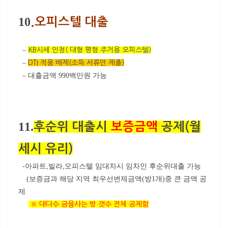
10
.오피스텔 대출
–
KB시세 인정( 대형 평형 주거용 오피스텔)
–
DTI 적용 배제(소득 서류만 제출)
– 대출금액 990백만원 가능
11.
후순위 대출시
보증금액
공제(월
세시 유리)
-아파트,빌라,오피스텔 임대차시 임차인 후순위대출 가능
(보증금과 해당 지역 최우선변제금액(방1개)중 큰 금액 공
제
※ 대다수 금융사는 방 갯수 전체 공제함