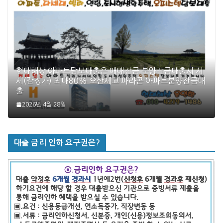
현대해상 아파트담보대출은 매매잔금 분양잔금대출시 시
세(감정가) 최대80% 오산세교 파라곤 아파트분양잔금대
출
2026년 4월 28일
대출 금리 인하 요구권은?