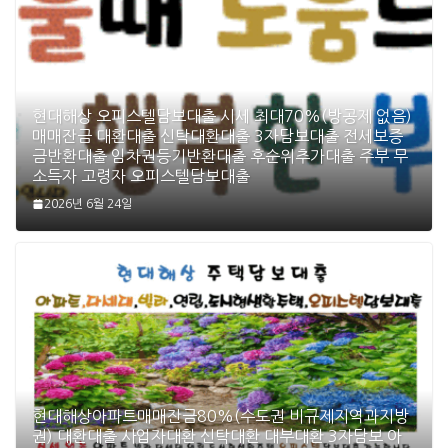
현대해상 오피스텔담보대출 시세 최대70%(방공제 없음)
매매잔금 대환대출 신탁대환대출 3자담보대출 전세보증
금반환대출 임차권등기반환대출 후순위추가대출 주부 무
소득자 고령자 오피스텔담보대출
2026년 6월 24일
현대해상아파트매매잔금80%(수도권 비규제지역과지방
권) 대환대출 사업자대환 신탁대환 대부대환 3자담보 아