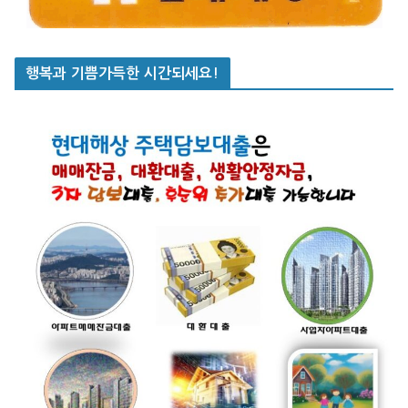
행복과 기쁨가득한 시간되세요!