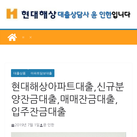
콘
텐
츠
로
건
너
뛰
기
대출상품
아파트담보대출
현대해상아파트대출,신규분
양잔금대출,매매잔금대출,
입주잔금대출
2019년 7월 1일
윤 인한