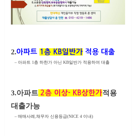
2.
아파트
1층 KB일반가
적용 대출
– 아파트 1층 하한가 아닌 KB일반가 적용하여 대출
3.아파트
적용
2층 이상- KB상한가
대출가능
– 매매사례,채무자 신용등급(NICE 4 이내)