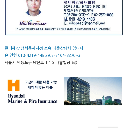
현대해상 강서융자지점 소속 대출상담사 입니다
윤 인한.010-4219-1486 /02-2104-3270~3
서울시 영등포구 당산로 1 1 8 대흥빌딩 6층