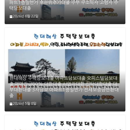
파트1층일반가 후순위추가대출 주부 무소득자 고령자 주
택담보대출
2026년 6월 22일
현대해상 주택담보대출 아파트담보대출 오피스텔담보대
출 매매잔금80% 대환대출 사업자대환 신탁대환대출 대
부대환대출 3자담보 아파트1층일반가 전세보증금반환대
출
2026년 5월 8일