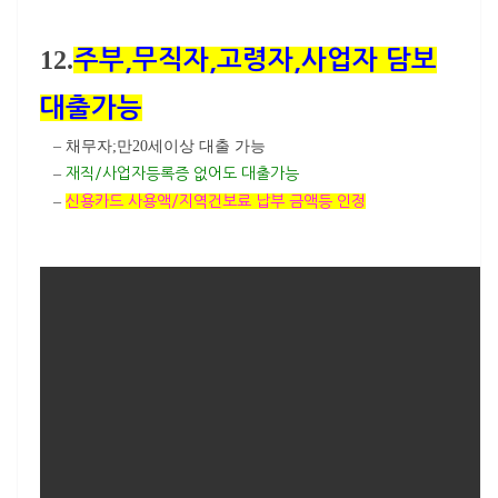
12.
주부,무직자,고령자,사업자 담보
대출가능
– 채무자;만20세이상 대출 가능
–
재직/사업자등록증 없어도 대출가능
–
신용카드 사용액/지역건보료 납부 금액등 인정