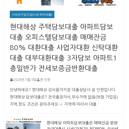
아파트구입자금(시세 80%대출)
현대해상 주택담보대출 아파트담보
대출 오피스텔담보대출 매매잔금
80% 대환대출 사업자대환 신탁대환
대출 대부대환대출 3자담보 아파트1
층일반가 전세보증금반환대출
2026년 5월 8일
윤 인한
안녕하세요? 현대해상 강서융자지점 대출상담사 윤 인한입니다. ​ ​
현대해상 담보대출은? 전국출장자서,부수거래 없음(보험 가입등)
지역,한도 조건은 문의주세요 ☞ 지역에 따라서 대출
현대해상 아파트담보대출은 매매잔금 분양
잔금대출시 시세(감정가) 최대80% 오산세