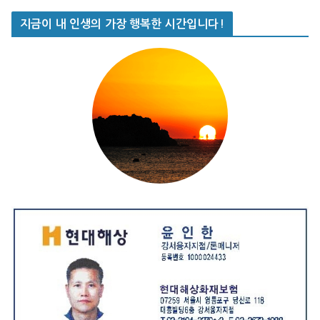
지금이 내 인생의 가장 행복한 시간입니다!