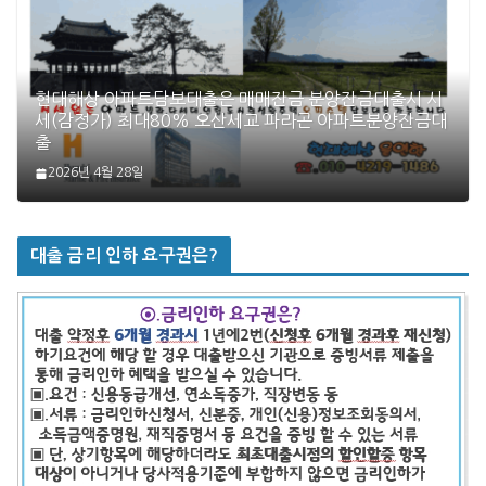
현대해상 아파트담보대출은 매매잔금 분양잔금대출시 시
세(감정가) 최대80% 오산세교 파라곤 아파트분양잔금대
출
2026년 4월 28일
대출 금리 인하 요구권은?