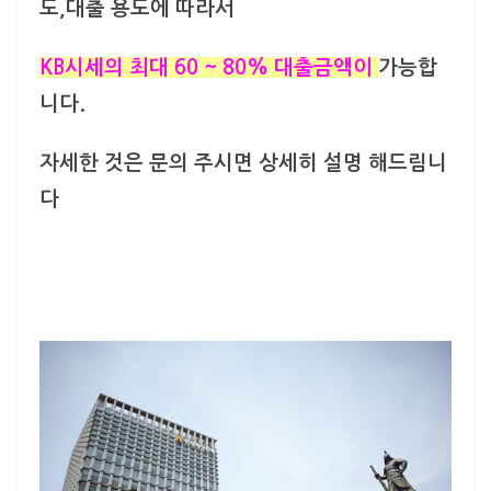
도,대출 용도에 따라서
KB시세의 최대 60 ~ 80% 대출금액이
가능합
니다.
자세한 것은 문의 주시면 상세히 설명 해드림니
다