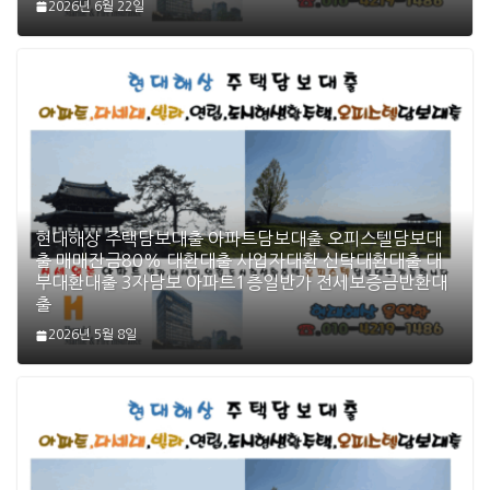
2026년 6월 22일
현대해상 주택담보대출 아파트담보대출 오피스텔담보대
출 매매잔금80% 대환대출 사업자대환 신탁대환대출 대
부대환대출 3자담보 아파트1층일반가 전세보증금반환대
출
2026년 5월 8일