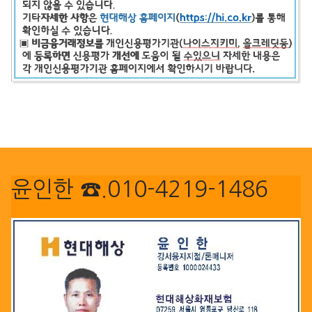
윤인한 ☎.010-4219-1486