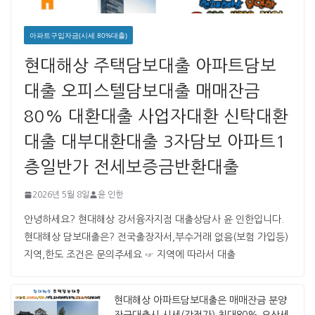
아파트구입자금(시세 80%대출)
현대해상 주택담보대출 아파트담보
대출 오피스텔담보대출 매매잔금
80% 대환대출 사업자대환 신탁대환
대출 대부대환대출 3자담보 아파트1
층일반가 전세보증금반환대출
2026년 5월 8일
윤 인한
안녕하세요? 현대해상 강서융자지점 대출상담사 윤 인한입니다. ​ ​
현대해상 담보대출은? 전국출장자서,부수거래 없음(보험 가입등)
지역,한도 조건은 문의주세요 ☞ 지역에 따라서 대출
현대해상 아파트담보대출은 매매잔금 분양
잔금대출시 시세(감정가) 최대80% 오산세