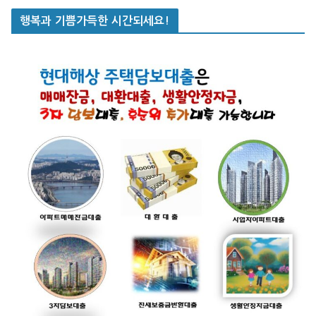
행복과 기쁨가득한 시간되세요!