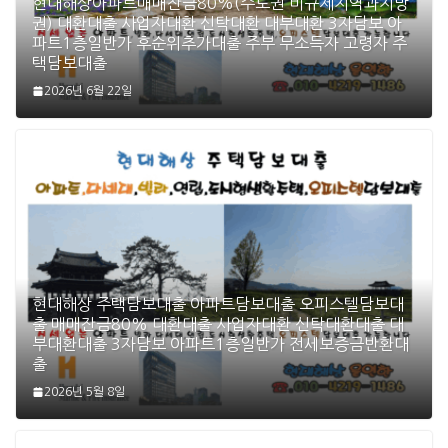
현대해상아파트매매잔금80%(수도권 비규제지역과지방
권) 대환대출 사업자대환 신탁대환 대부대환 3자담보 아
파트1층일반가 후순위추가대출 주부 무소득자 고령자 주
택담보대출
2026년 6월 22일
현대해상 주택담보대출 아파트담보대출 오피스텔담보대
출 매매잔금80% 대환대출 사업자대환 신탁대환대출 대
부대환대출 3자담보 아파트1층일반가 전세보증금반환대
출
2026년 5월 8일