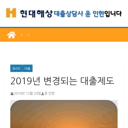
콘
텐
츠
로
건
너
뛰
기
BLOG
대출
2019년 변경되는 대출제도
2018년 12월 20일
윤 인한