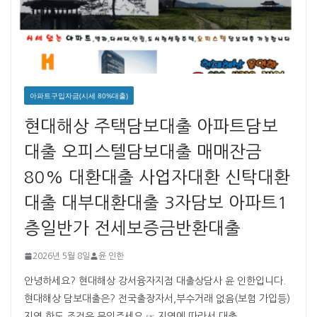
아파트구입자금(시세 80%대출)
현대해상 주택담보대출 아파트담보
대출 오피스텔담보대출 매매잔금
80% 대환대출 사업자대환 신탁대환
대출 대부대환대출 3자담보 아파트1
층일반가 전세보증금반환대출
2026년 5월 8일
윤 인한
안녕하세요? 현대해상 강서융자지점 대출상담사 윤 인한입니다. ​ ​
현대해상 담보대출은? 전국출장자서,부수거래 없음(보험 가입등)
지역,한도 조건은 문의주세요 ☞ 지역에 따라서 대출