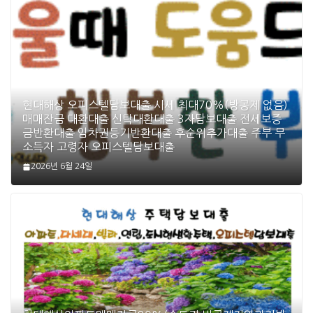
현대해상 오피스텔담보대출 시세 최대70%(방공제 없음)
매매잔금 대환대출 신탁대환대출 3자담보대출 전세보증
금반환대출 임차권등기반환대출 후순위추가대출 주부 무
소득자 고령자 오피스텔담보대출
2026년 6월 24일