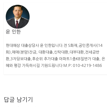
윤 인한
현대해상 대출상담사 윤 인한입니다.전 S화재,공인중개사(14
회),매매(분양)잔금, 대환대출,신탁대환,대부대환,전세금반
환,3자담보대출,후순위 추가대출 아파트1층KB일반가 대출, 은
혜와 평강 가득하시길 기원드림니다 M.P: 010-4219-1486
답글 남기기