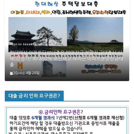
현대해상 아파트담보대출은 매매잔금 분양잔금대출시 시
세(감정가) 최대80% 오산세교 파라곤 아파트분양잔금대
출
2026년 4월 28일
대출 금리 인하 요구권은?