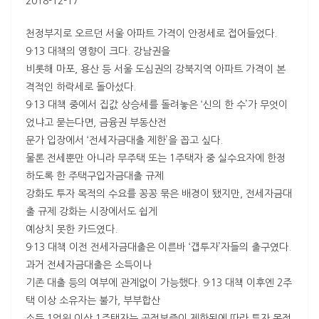
2018-12-17
천정부지로 오르던 서울 아파트 가격이 안정세로 접어들었다.
9·13 대책의 영향이 크다. 강남권을
비롯해 마포, 용산 등 서울 도심권의 강북지역 아파트 가격이 본
격적인 하락세로 돌아섰다.
9·13 대책 중에서 집값 상승세를 돌려놓은 ‘신의 한 수’가 무엇이
었냐고 묻는다면, 금융권 부동산전
문가 입장에서 ‘전세자금대출 제한’을 꼽고 싶다.
물론 전세뿐만 아니라 무주택 또는 1주택자 중 실수요자에 한정
하도록 한 주택구입자금대출 규제
강화도 투자 목적의 수요를 꽁꽁 묶은 배경이 됐지만, 전세자금대
출 규제 강화는 시장에서도 쉽게
예상치 못한 카드였다.
9·13 대책 이전 전세자금대출은 이른바 ‘갭투자’자들의 출구였다.
과거 전세자금대출은 소득이나
기존 대출 등의 여부에 관계없이 가능했다. 9·13 대책 이후엔 2주
택 이상 소유자는 불가, 부부합산
소득 1억원 이상 1주택자는 공적보증이 제한됨에 따라 투자 목적