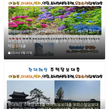
현대해상아파트매매잔금80%(수도권 비규제지역과지방
권) 대환대출 사업자대환 신탁대환 대부대환 3자담보 아
파트1층일반가 후순위추가대출 주부 무소득자 고령자 주
택담보대출
2026년 6월 22일
현대해상 주택담보대출 아파트담보대출 오피스텔담보대