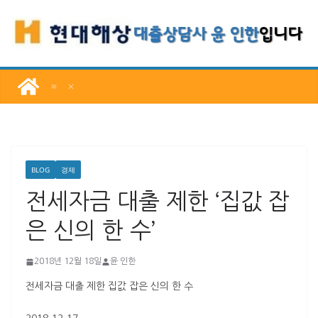
콘
텐
츠
로
건
너
뛰
기
BLOG
경제
전세자금 대출 제한 ‘집값 잡
은 신의 한 수’
2018년 12월 18일
윤 인한
전세자금 대출 제한 집값 잡은 신의 한 수