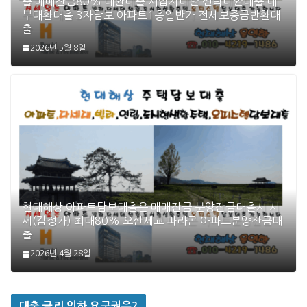
출 매매잔금80% 대환대출 사업자대환 신탁대환대출 대
부대환대출 3자담보 아파트1층일반가 전세보증금반환대
출
2026년 5월 8일
현대해상 아파트담보대출은 매매잔금 분양잔금대출시 시
세(감정가) 최대80% 오산세교 파라곤 아파트분양잔금대
출
2026년 4월 28일
대출 금리 인하 요구권은?