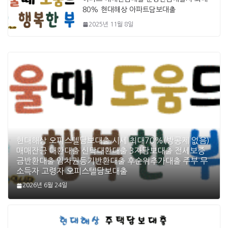
80% 현대해상 아파트담보대출
2025년 11월 8일
현대해상 오피스텔담보대출 시세 최대70%(방공제 없음)
매매잔금 대환대출 신탁대환대출 3자담보대출 전세보증
금반환대출 임차권등기반환대출 후순위추가대출 주부 무
소득자 고령자 오피스텔담보대출
2026년 6월 24일