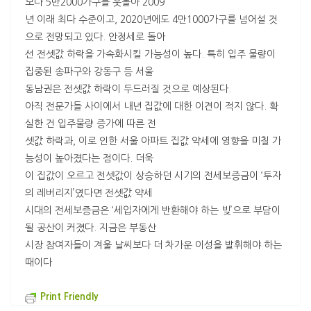
보다 5만2000가구를 웃돌아 2009
년 이래 최다 수준이고, 2020년에도 4만1000가구를 넘어설 것
으로 전망되고 있다. 안정세로 돌아
선 전셋값 하락을 가속화시킬 가능성이 높다. 특히 입주 물량이
집중된 송파구와 강동구 등 서울
동남권은 전셋값 하락이 두드러질 것으로 예상된다.
아직 전문가들 사이에서 내년 집값에 대한 이견이 적지 않다. 확
실한 건 입주물량 증가에 따른 전
셋값 하락과, 이로 인한 서울 아파트 집값 약세에 영향을 미칠 가
능성이 높아졌다는 점이다. 더욱
이 집값이 오르고 전셋값이 상승하던 시기의 전세보증금이 ‘투자
의 레버리지’였다면 전셋값 약세
시대의 전세보증금은 ‘세입자에게 반환해야 하는 빚’으로 부담이
될 공산이 커졌다. 지금은 부동산
시장 참여자들이 겨울 날씨보다 더 차가운 이성을 발휘해야 하는
때이다
Print Friendly