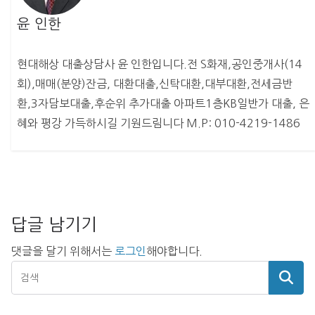
윤 인한
현대해상 대출상담사 윤 인한입니다.전 S화재,공인중개사(14
회),매매(분양)잔금, 대환대출,신탁대환,대부대환,전세금반
환,3자담보대출,후순위 추가대출 아파트1층KB일반가 대출, 은
혜와 평강 가득하시길 기원드림니다 M.P: 010-4219-1486
답글 남기기
댓글을 달기 위해서는
로그인
해야합니다.