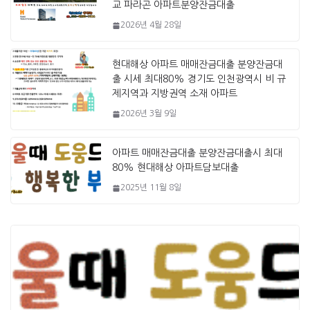
교 파라곤 아파트분양잔금대출
2026년 4월 28일
현대해상 아파트 매매잔금대출 분양잔금대
출 시세 최대80% 경기도 인천광역시 비 규
제지역과 지방권역 소재 아파트
2026년 3월 9일
아파트 매매잔금대출 분양잔금대출시 최대
80% 현대해상 아파트담보대출
2025년 11월 8일