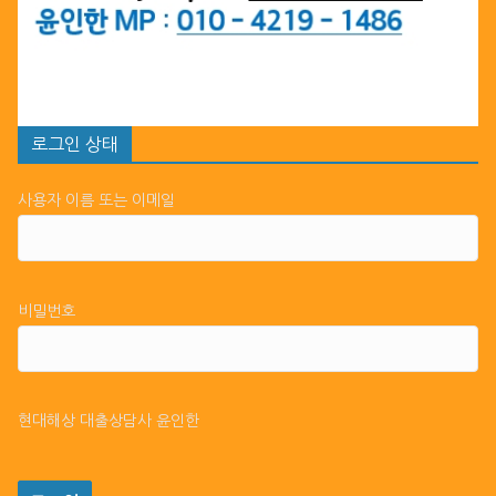
로그인 상태
사용자 이름 또는 이메일
비밀번호
현대해상 대출상담사 윤인한