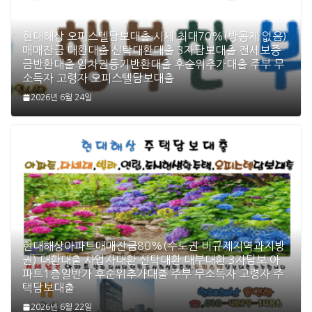
현대해상 오피스텔담보대출 시세 최대70%(방공제 없음)
매매잔금 대환대출 신탁대환대출 3자담보대출 전세보증
금반환대출 임차권등기반환대출 후순위추가대출 주부 무
소득자 고령자 오피스텔담보대출
2026년 6월 24일
현대해상아파트매매잔금80%(수도권 비규제지역과지방
권) 대환대출 사업자대환 신탁대환 대부대환 3자담보 아
파트1층일반가 후순위추가대출 주부 무소득자 고령자 주
택담보대출
2026년 6월 22일