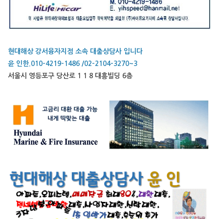
현대해상 강서융자지점 소속 대출상담사 입니다
윤 인한.010-4219-1486 /02-2104-3270~3
서울시 영등포구 당산로 1 1 8 대흥빌딩 6층