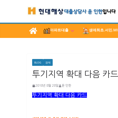
콘
텐
츠
로
아파트대출
생애최초.서민.MI
건
너
뛰
기
BLOG
경제
투기지역 확대 다음 카드
2018년 8월 28일
윤 인한
투기지역 확대 다음 카드