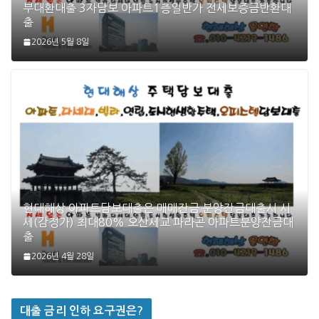
부대환대출 3자담보 아파트1층일반가 전세보증금반환대
출
2026년 5월 8일
현대해상 아파트담보대출은 매매잔금 분양잔금대출시 시
세(감정가) 최대80% 오산세교 파라곤 아파트분양잔금대
출
2026년 4월 28일
대출 금리 인하 요구권은?