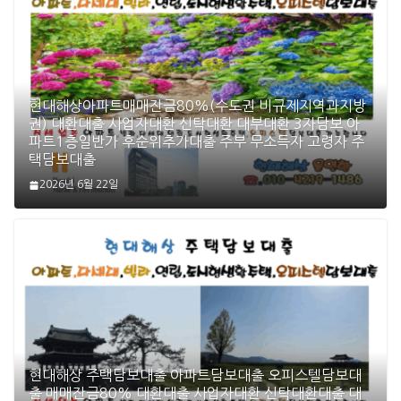
현대해상아파트매매잔금80%(수도권 비규제지역과지방
권) 대환대출 사업자대환 신탁대환 대부대환 3자담보 아
파트1층일반가 후순위추가대출 주부 무소득자 고령자 주
택담보대출
2026년 6월 22일
현대해상 주택담보대출 아파트담보대출 오피스텔담보대
출 매매잔금80% 대환대출 사업자대환 신탁대환대출 대