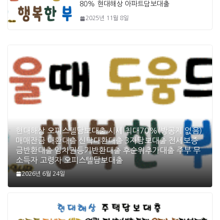
80% 현대해상 아파트담보대출
2025년 11월 8일
현대해상 오피스텔담보대출 시세 최대70%(방공제 없음)
매매잔금 대환대출 신탁대환대출 3자담보대출 전세보증
금반환대출 임차권등기반환대출 후순위추가대출 주부 무
소득자 고령자 오피스텔담보대출
2026년 6월 24일