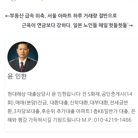
부동산 급속 위축, 서울 아파트 하루 거래량 절반으로
근육이 연금보다 강하다. 일본 노인들 매일’헛둘헛둘’
윤 인한
현대해상 대출상담사 윤 인한입니다.전 S화재,공인중개사(14
회),매매(분양)잔금, 대환대출,신탁대환,대부대환,전세금반
환,3자담보대출,후순위 추가대출 아파트1층KB일반가 대출, 은
혜와 평강 가득하시길 기원드림니다 M.P: 010-4219-1486