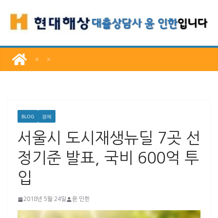
콘
텐
츠
로
건
너
뛰
기
BLOG
경제
서울시 도시재생뉴딜 7곳 선
정기준 발표, 국비 600억 투
입
2018년 5월 24일
윤 인한