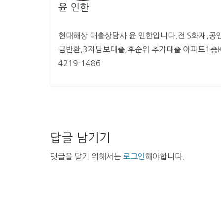
윤 인한
현대해상 대출상담사 윤 인한입니다.전 S화재,공인
금반환,3자담보대출,후순위 추가대출 아파트1층KB
4219-1486
답글 남기기
댓글을 달기 위해서는
로그인
해야합니다.