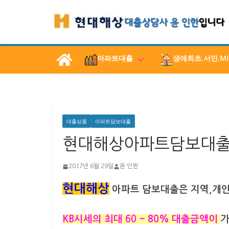
콘
텐
츠
로
아파트대출
생애최초.서민.MI
건
너
뛰
기
대출상품
아파트담보대출
현대해상아파트담보대
2017년 6월 29일
윤 인한
현대해상
아파트 담보대출은 지역,개인
KB시세의 최대 60 ~ 80% 대출금액이
가