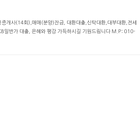
중개사(14회),매매(분양)잔금, 대환대출,신탁대환,대부대환,전세
일반가 대출, 은혜와 평강 가득하시길 기원드림니다 M.P: 010-