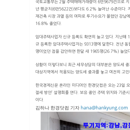
국토교통부는 2월 주택매매거래량이 6만9679건으로 지난
년 평균치(6만5622건)보다도 6.2% 늘어난 수준이다.
재건축 시장 과열 등의 여파로 투기수요가 몰렸던 강남에선
16.8% 줄었다.
임대주택사업자 신규 등록도 확연히 늘고 있다. 지난해 1
규 등록한 임대주택사업자는 9313명에 달한다. 전년 동월보
명이었던 점을 감안하면 한달 새 1965명(26.7%) 늘었다
상황이 이렇다보니 최근 세무상담의 대부분은 양도세 중과
대상지역에서 적용되는 양도세 중과를 놓고 여전히 고민
한국경제신문 온라인 미디어인 한경닷컴은 오는 23일 오
절세 방안’ 설명회를 연다. 보유 중인 주택 위치와 기준
이다.
김하나 한경닷컴 기자
hana@hankyung.com