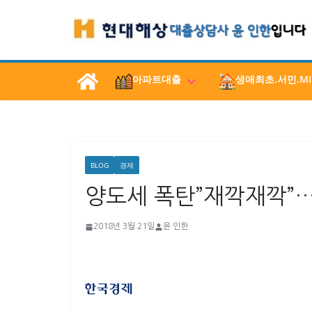
콘
텐
츠
로
아파트대출
생애최초.서민.MI
건
너
뛰
기
BLOG
경제
양도세 폭탄”재깍재깍”…
2018년 3월 21일
윤 인한