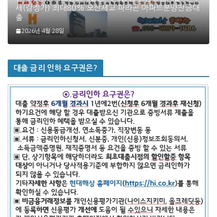
세(감정가) 최대80% 오산세교 파라곤 아파트분양잔금대
출
2026년 4월 28일
대출 금리 인하 요구권은?