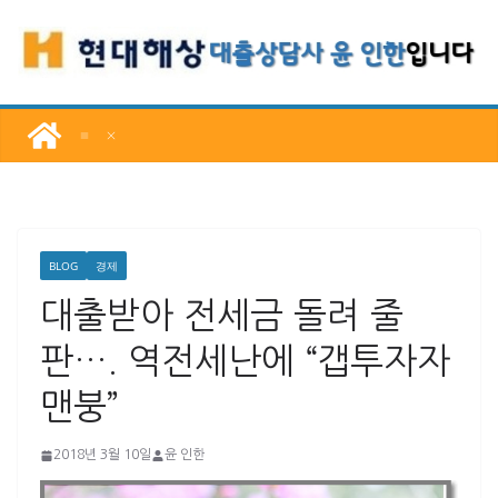
콘
텐
츠
로
건
너
뛰
기
BLOG
경제
대출받아 전세금 돌려 줄
판…. 역전세난에 “갭투자자
맨붕”
2018년 3월 10일
윤 인한