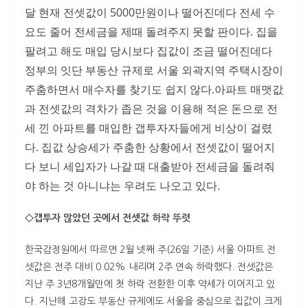
달 현재 전셋값이 5000만원이나 떨어진데다 전세 수
요도 줄어 전세금을 제때 돌려주지 못할 판이다. 집을
팔려고 해도 매입 당시보다 집값이 조금 떨어진데다
정부의 잇단 부동산 규제로 서울 외곽지역 주택시장이
주춤하면서 매수자를 찾기도 쉽지 않다.아파트 매맷값
과 전셋값의 격차가 좁은 것을 이용해 적은 돈으로 전
세 낀 아파트를 매입한 갭투자자들에게 비상이 걸렸
다. 집값 상승세가 주춤한 상황에서 전셋값이 떨어지
다 보니 세입자가 나갈 때 대출받아 전세금을 돌려줘
야 하는 것 아니냐는 우려도 나오고 있다.
◇갭투자 많았던 곳에서 전셋값 하락 뚜렷
한국감정원에서 따르면 2월 넷째 주(26일 기준) 서울 아파트 전
셋값은 전주 대비 0.02% 내리며 2주 연속 하락했다. 전셋값은
지난 주 3년8개월만에 첫 하락 전환한 이후 약세가 이어지고 있
다. 지난해 고강도 부동산 규제에도 서울을 중심으로 집값이 크게