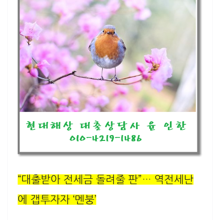
“대출받아 전세금 돌려줄 판”… 역전세난
에 갭투자자 ‘멘붕’