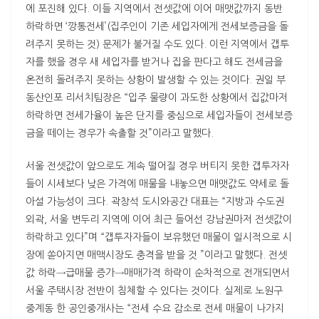
에 포진해 있다. 이들 지역에서 전셋값에 이어 매맷값까지 동반
하락하면 ‘깡통전세’(집주인이 기존 세입자에게 전세보증금을 돌
려주지 못하는 것) 문제가 불거질 수도 있다. 이런 지역에서 갭투
자를 했을 경우 새 세입자를 받거나 집을 판다고 해도 전세금을
온전히 돌려주지 못하는 상황이 발생할 수 있는 것이다. 권일 부
동산인포 리서치팀장은 “입주 물량이 과도한 상황에서 집값마저
하락하면 전세가율이 높은 단지를 중심으로 세입자들이 전세보증
금을 떼이는 경우가 속출할 것”이라고 말했다.
서울 전셋값이 앞으로도 계속 떨어질 경우 버티지 못한 갭투자자
들이 시세보다 낮은 가격에 매물을 내놓으면 매맷값도 약세로 돌
아설 가능성이 크다. 곽창석 도시와공간 대표는 “지방과 수도권
외곽, 서울 변두리 지역에 이어 최근 들어선 강남권마저 전셋값이
하락하고 있다”며 “갭투자자들이 보유했던 매물이 일시적으로 시
장에 쏟아지면 매맥시장도 충격을 받을 것 ”이라고 말했다. 전셋
값 하락→급매물 증가→매매가격 하락이 순차적으로 전개되면서
서울 주택시장 전반이 침체할 수 있다는 것이다. 실제로 노원구
중계동 한 공인중개사는 “전세 수요 감소로 전세 매물이 나가지