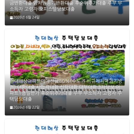
금반환대출 임차권등기반환대출 후순위추가대출 주부 무
소득자 고령자 오피스텔담보대출
2026년 6월 24일
현대해상아파트매매잔금80%(수도권 비규제지역과지방
권) 대환대출 사업자대환 신탁대환 대부대환 3자담보 아
파트1층일반가 후순위추가대출 주부 무소득자 고령자 주
택담보대출
2026년 6월 22일