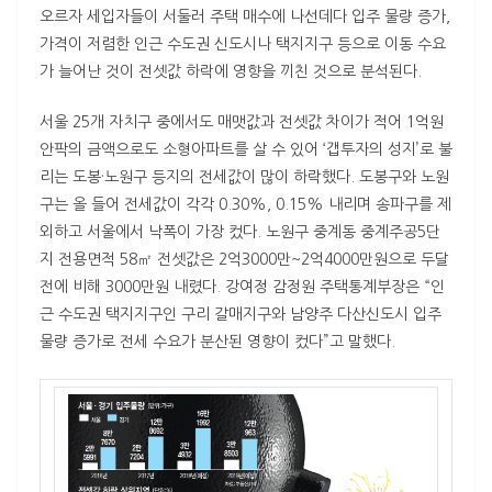
오르자 세입자들이 서둘러 주택 매수에 나선데다 입주 물량 증가,
가격이 저렴한 인근 수도권 신도시나 택지지구 등으로 이동 수요
가 늘어난 것이 전셋값 하락에 영향을 끼친 것으로 분석된다.
서울 25개 자치구 중에서도 매맷값과 전셋값 차이가 적어 1억원
안팍의 금액으로도 소형아파트를 살 수 있어 ‘갭투자의 성지’로 불
리는 도봉·노원구 등지의 전세값이 많이 하락했다. 도봉구와 노원
구는 올 들어 전세값이 각각 0.30%, 0.15% 내리며 송파구를 제
외하고 서울에서 낙폭이 가장 컸다. 노원구 중계동 중계주공5단
지 전용면적 58㎡ 전셋값은 2억3000만~2억4000만원으로 두달
전에 비해 3000만원 내렸다. 강여정 감정원 주택통계부장은 “인
근 수도권 택지지구인 구리 갈매지구와 남양주 다산신도시 입주
물량 증가로 전세 수요가 분산된 영향이 컸다”고 말했다.