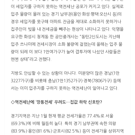
이 세입자를 구하지 못하는 역전세난 공포가 커지고 있다. 실제로
입주 물량이 몰려 있는 경기 남부권(용인·화성·평택·오산시 등)의
경우 세입자를 못구해 아파트 잔금을 제대로 소화하지 못하거나
집주인이 빚을 내 전세금을 빼주는 현상이 나타나고 있다. 익명을
요구한 화성시 청계동 한 공인중개사는 “동탄2신도시는 지난해
입주 쓰나미에 전세시장이 소화 불량에 걸렸는데 올해는 입주 물
량이 되레 이 보다 1만여가구가 늘어 갭투자에 나섰던 사람들은
멘붕 상태”라고 전했다.
지방도 안심할 수 있는 상황이 아니다. 미분양이 많은 경남(1만
3227가구)를 비롯해 충남(1만1352가구)·경북(7806가구) 등에
서는 이미 입주자를 구하지 못하는 역전세난이 일어나고 있다.
◇역전세난에 ‘깡통전세’ 우려도…집값 하락 신호탄?
경기지역은 지난 1월 현재 평균 전세가율은 77.4%로 서울
(69.3%)에 비해 월등히 높다. 특히 경기 남부권에 속한 의왕
(83.9%)·용인(81.6%)·군포시(82.5%) 등이 전세가율 상위지역