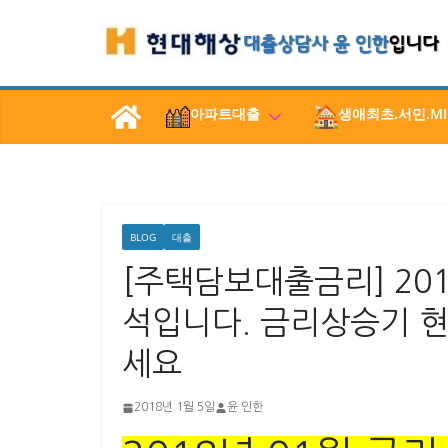
콘
텐
츠
로
아파트대출
생애최초.서민.MI
건
너
뛰
기
BLOG
대출
[주택담보대출금리] 20
석입니다. 금리상승기 
세요
2018년 1월 5일
윤 인한