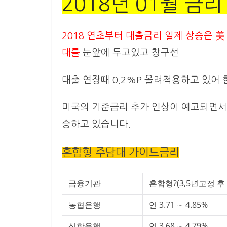
2018년 01월 금리
2018 연초부터 대출금리 일제 상승은 
대를
눈앞에 두고있고 창구선
대출 연장때 0.2%P 올려적용하고 있어
미국의 기준금리 추가 인상이 예고되면서
승하고 있습니다.
혼합형 주담대 가이드금리
금융기관
혼합형?(3,5년고정 
농협은행
연 3.71 ∼ 4.85%
신한은행
연 3.68 ∼ 4.79%