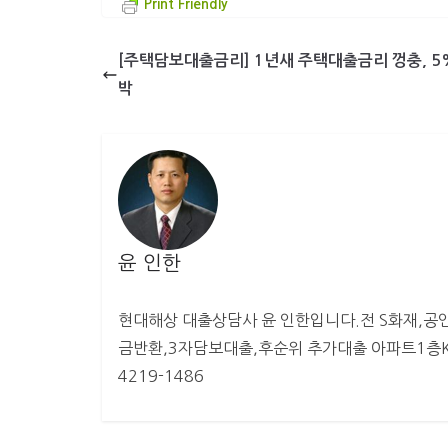
Print Friendly
[주택담보대출금리] 1년새 주택대출금리 껑충, 5
박
윤 인한
현대해상 대출상담사 윤 인한입니다.전 S화재,공인
금반환,3자담보대출,후순위 추가대출 아파트1층KB
4219-1486