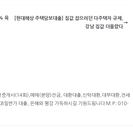
% 육
[현대해상 주택담보대출] 집값 잡으려던 다주택자 규제,
강남 집값 더올랐다
중개사(14회),매매(분양)잔금, 대환대출,신탁대환,대부대환,전세
일반가 대출, 은혜와 평강 가득하시길 기원드림니다 M.P: 010-