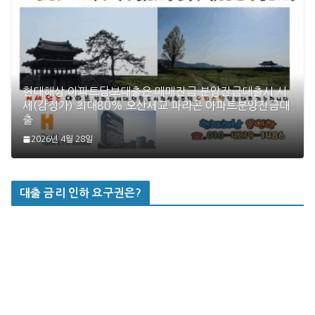
현대해상 아파트담보대출은 매매잔금 분양잔금대출시 시
세(감정가) 최대80% 오산세교 파라곤 아파트분양잔금대
출
2026년 4월 28일
대출 금리 인하 요구권은?