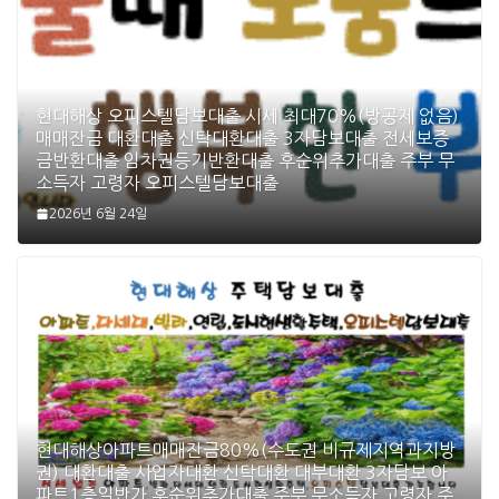
현대해상 오피스텔담보대출 시세 최대70%(방공제 없음)
매매잔금 대환대출 신탁대환대출 3자담보대출 전세보증
금반환대출 임차권등기반환대출 후순위추가대출 주부 무
소득자 고령자 오피스텔담보대출
2026년 6월 24일
현대해상아파트매매잔금80%(수도권 비규제지역과지방
권) 대환대출 사업자대환 신탁대환 대부대환 3자담보 아
파트1층일반가 후순위추가대출 주부 무소득자 고령자 주