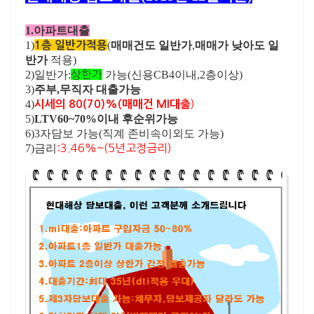
1.아파트대출
1)
(
매매건도 일반가
,
매매가 낮아도 일
1층 일반가적용
반가
적용)
2)일반가:
상한가
가능(신용CB4이내,2층이상)
3)
주부,무직자 대출가능
4)
)
시세의 80(70)%(매매건 MI대출
5)
LTV60~70%이내 후순위가능
6)3자담보 가능(직계 존비속이외도 가능)
7)금리
:3.46%~(5년고정금리)