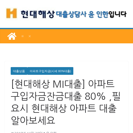
콘
텐
츠
로
건
너
뛰
기
대출상품
아파트구입자금(시세 80%대출)
[현대해상 MI대출] 아파트
구입자금잔금대출 80% ,필
요시 현대해상 아파트 대출
알아보세요