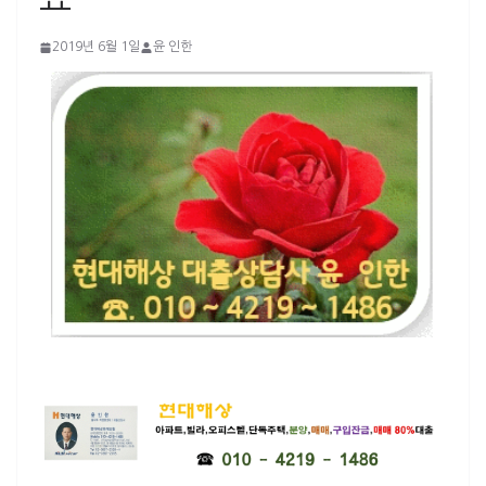
요
2019년 6월 1일
윤 인한