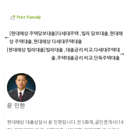
Print Friendly
[현대해상 주택담보대출]다세대주택 ,빌라 담보대출,현대해
상 주택대출,현대해상 다세대주택대출
[현대해상 빌라대출]빌라대출 ,대출금리 비교.다세대주택대
출,주택대출금리 비교.단독주택대출
윤 인한
현대해상 대출상담사 윤 인한입니다.전 S화재,공인중개사(14