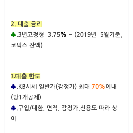
2. 대출 금리
♣
.3년고정형 3.75
%
~ (2019년 5월기준,
코픽스 잔액)
3.대출 한도
♣
.KB시세 일반가(감정가) 최대
70%
이내
(방1개공제)
♣
.구입/대환, 면적, 감정가,신용도 따라 상
이