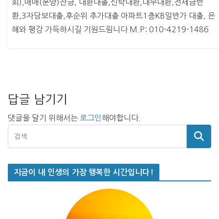
회),매매(분양)잔금, 대환대출,신탁대환,대부대환,전세금반
환,3자담보대출,후순위 추가대출 아파트1층KB일반가 대출, 은
혜와 평강 가득하시길 기원드림니다 M.P: 010-4219-1486
답글 남기기
댓글을 달기 위해서는
로그인
해야합니다.
지금이 내 인생의 가장 행복한 시간입니다!