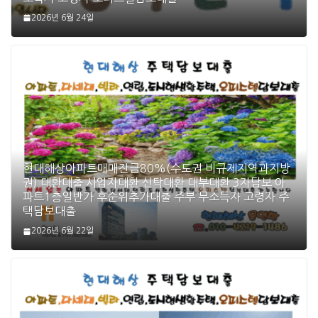
2026년 6월 24일
현대해상아파트매매잔금80%(수도권 비규제지역과지방
권) 대환대출 사업자대환 신탁대환 대부대환 3자담보 아
파트1층일반가 후순위추가대출 주부 무소득자 고령자 주
택담보대출
2026년 6월 22일