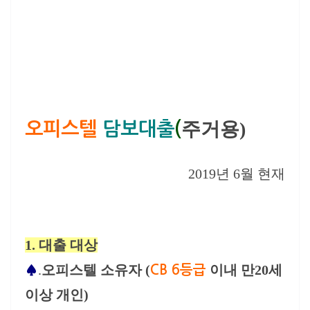
오
주거용)
오
피스텔
담보대출
(
2019년 6월 현재
1. 대출 대상
.
오피스텔 소유자 (
이내 만20세
♠
CB 6등급
이상 개인)