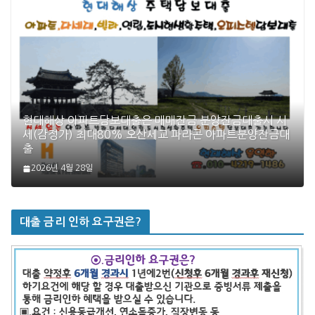
현대해상 아파트담보대출은 매매잔금 분양잔금대출시 시
세(감정가) 최대80% 오산세교 파라곤 아파트분양잔금대
출
2026년 4월 28일
대출 금리 인하 요구권은?