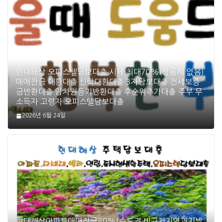
현대해상 오피스텔담보대출 시세 최대70%(방공제 없음)
매매잔금 대환대출 신탁대환대출 3자담보대출 전세보증
금반환대출 임차권등기반환대출 후순위추가대출 주부 무
소득자 고령자 오피스텔담보대출
2026년 6월 24일
현대해상아파트매매잔금80%(수도권 비규제지역과지방