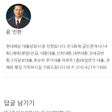
윤 인한
현대해상 대출상담사 윤 인한입니다.전 S화재,공인중개사(14
회),매매(분양)잔금, 대환대출,신탁대환,대부대환,전세금반
환,3자담보대출,후순위 추가대출 아파트1층KB일반가 대출, 은
혜와 평강 가득하시길 기원드림니다 M.P: 010-4219-1486
답글 남기기