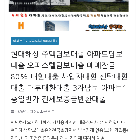
아파트구입자금(시세 80%대출)
현대해상 주택담보대출 아파트담보
대출 오피스텔담보대출 매매잔금
80% 대환대출 사업자대환 신탁대환
대출 대부대환대출 3자담보 아파트1
층일반가 전세보증금반환대출
2026년 5월 8일
윤 인한
안녕하세요? 현대해상 강서융자지점 대출상담사 윤 인한입니다. ​ ​
현대해상 담보대출은? 전국출장자서,부수거래 없음(보험 가입등)
지역,한도 조건은 문의주세요 ☞ 지역에 따라서 대출