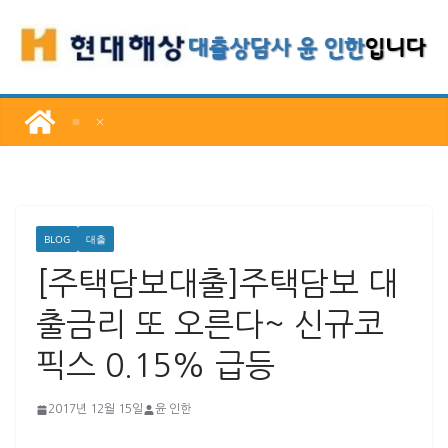
콘
텐
츠
로
건
너
뛰
기
BLOG
대출
[주택담보대출]주택담보 대
출금리 또 오른다~ 신규코
픽스 0.15% 급등
2017년 12월 15일
윤 인한