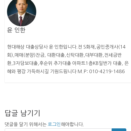
윤 인한
현대해상 대출상담사 윤 인한입니다.전 S화재,공인중개사(14
회),매매(분양)잔금, 대환대출,신탁대환,대부대환,전세금반
환,3자담보대출,후순위 추가대출 아파트1층KB일반가 대출, 은
혜와 평강 가득하시길 기원드림니다 M.P: 010-4219-1486
답글 남기기
댓글을 달기 위해서는
로그인
해야합니다.