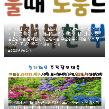
현대해상 오피스텔담보대출 시세 최대70%(방공제 없음)
매매잔금 대환대출 신탁대환대출 3자담보대출 전세보증
금반환대출 임차권등기반환대출 후순위추가대출 주부 무
소득자 고령자 오피스텔담보대출
2026년 6월 24일
현대해상아파트매매잔금80%(수도권 비규제지역과지방
권) 대환대출 사업자대환 신탁대환 대부대환 3자담보 아