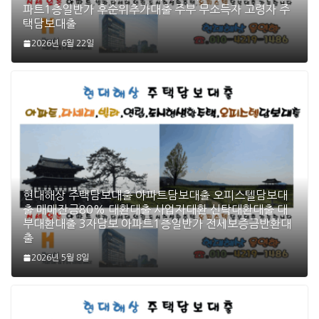
파트1층일반가 후순위추가대출 주부 무소득자 고령자 주
택담보대출
2026년 6월 22일
현대해상 주택담보대출 아파트담보대출 오피스텔담보대
출 매매잔금80% 대환대출 사업자대환 신탁대환대출 대
부대환대출 3자담보 아파트1층일반가 전세보증금반환대
출
2026년 5월 8일