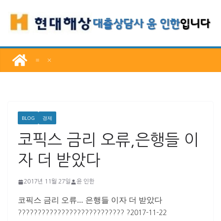
콘
텐
츠
로
건
너
뛰
기
BLOG
경제
코픽스 금리 오류,은행들 이
자 더 받았다
2017년 11월 27일
윤 인한
코픽스 금리 오류… 은행들 이자 더 받았다
??????????????????????????? ?2017-11-22