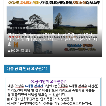
현대해상 아파트담보대출은 매매잔금 분양잔금대출시 시
세(감정가) 최대80% 오산세교 파라곤 아파트분양잔금대
출
2026년 4월 28일
대출 금리 인하 요구권은?