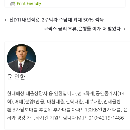
Print Friendly
신DTI 내년적용. 2주택자 주담대 최대 50% 싹둑
코픽스 금리 오류,은행들 이자 더 받았다
윤 인한
현대해상 대출상담사 윤 인한입니다.전 S화재,공인중개사(14
회),매매(분양)잔금, 대환대출,신탁대환,대부대환,전세금반
환,3자담보대출,후순위 추가대출 아파트1층KB일반가 대출, 은
혜와 평강 가득하시길 기원드림니다 M.P: 010-4219-1486