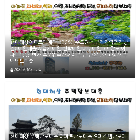
현대해상아파트매매잔금80%(수도권 비규제지역과지방
권) 대환대출 사업자대환 신탁대환 대부대환 3자담보 아
파트1층일반가 후순위추가대출 주부 무소득자 고령자 주
택담보대출
2026년 6월 22일
현대해상 주택담보대출 아파트담보대출 오피스텔담보대