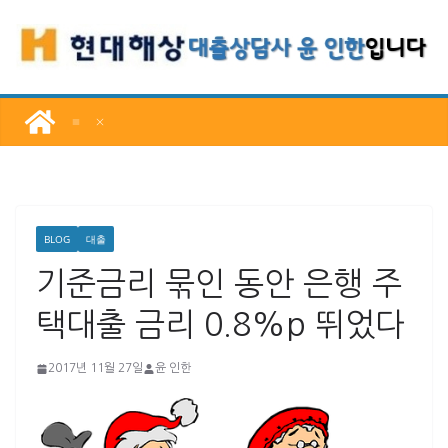
콘
텐
츠
로
건
너
뛰
기
BLOG
대출
기준금리 묶인 동안 은행 주
택대출 금리 0.8%p 뛰었다
2017년 11월 27일
윤 인한