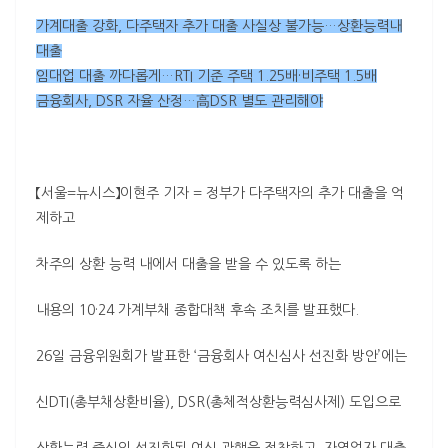
가계대출 강화, 다주택자 추가 대출 사실상 불가능…상환능력내
대출
임대업 대출 까다롭게…RTI 기준 주택 1.25배·비주택 1.5배
금융회사, DSR 자율 산정…高DSR 별도 관리해야
【서울=뉴시스】이현주 기자 = 정부가 다주택자의 추가 대출을 억
제하고
차주의 상환 능력 내에서 대출을 받을 수 있도록 하는
내용의 10·24 가계부채 종합대책 후속 조치를 발표했다.
26일 금융위원회가 발표한 ‘금융회사 여신심사 선진화 방안’에는
신DTI(총부채상환비율), DSR(총체적상환능력심사제) 도입으로