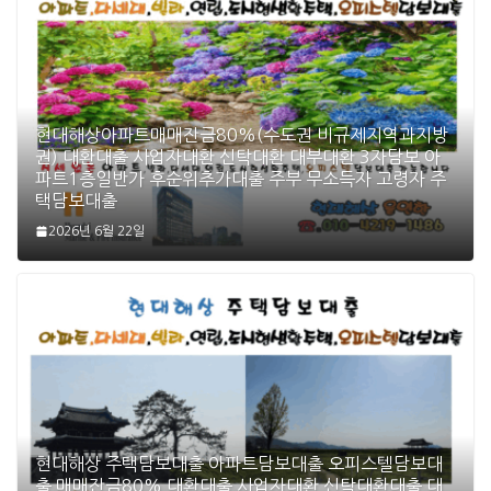
현대해상아파트매매잔금80%(수도권 비규제지역과지방
권) 대환대출 사업자대환 신탁대환 대부대환 3자담보 아
파트1층일반가 후순위추가대출 주부 무소득자 고령자 주
택담보대출
2026년 6월 22일
현대해상 주택담보대출 아파트담보대출 오피스텔담보대
출 매매잔금80% 대환대출 사업자대환 신탁대환대출 대