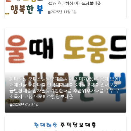
80% 현대해상 아파트담보대출
2025년 11월 8일
현대해상 오피스텔담보대출 시세 최대70%(방공제 없음)
매매잔금 대환대출 신탁대환대출 3자담보대출 전세보증
금반환대출 임차권등기반환대출 후순위추가대출 주부 무
소득자 고령자 오피스텔담보대출
2026년 6월 24일