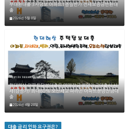
부대환대출 3자담보 아파트1층일반가 전세보증금반환대
출
2026년 5월 8일
현대해상 아파트담보대출은 매매잔금 분양잔금대출시 시
세(감정가) 최대80% 오산세교 파라곤 아파트분양잔금대
출
2026년 4월 28일
대출 금리 인하 요구권은?