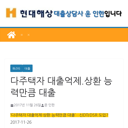
콘
텐
츠
로
건
너
뛰
기
BLOG
대출
다주택자 대출억제.상환 능
력만큼 대출
2017년 11월 26일
윤 인한
‘다주택자 대출억제·상환 능력만큼 대출’…신DTI·DSR 도입?
2017-11-26