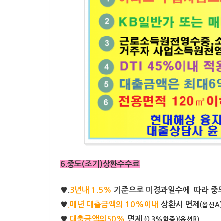
6.중도(조기)상환수수료
♥.
3년내 1.5%
기준으로 미경과일수에 따라 중
♥
.매년 대출금액의 10%이내
상환시 면제
(옵션A
♥.
대출금액의50%
면제
(0.3%할증)(옵션B)