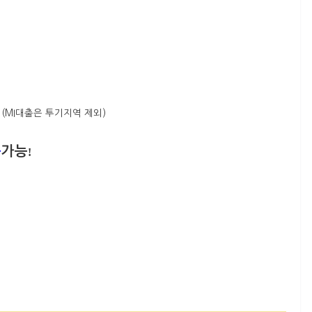
(MI대출은 투기지역 제외)
출
가능
!