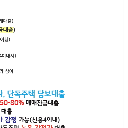
가계대출)
금대출
)
 아님)
4이내시)
따라 상이