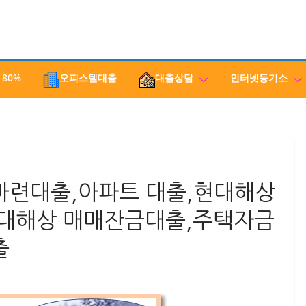
 80%
오피스텔대출
대출상담
인터넷등기소
련대출,아파트 대출,현대해상
대해상 매매잔금대출,주택자금
출