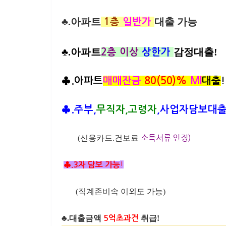
♣.아파트
대출 가능
1층
일반가
♣.아파트
감정대출!
2층 이상
상한가
♣.아파트
매매잔금
80(50)%
MI
대출
!
♣.주부,
무직자,고령자
,사업자담보대
(신용카드.건보료
소득서류 인정)
!
♣.3자 담보 가능
(직계존비속 이외도 가능)
♣.대출금액
취급!
5억초과건