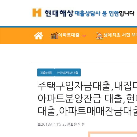
콘
텐
츠
로
아파트대출
생애최초.서민.MI
건
너
뛰
기
대출상품
아파트담보대출
주택구입자금대출,내집마
아파트분양잔금 대출,현
대출,아파트매매잔금대
2018년 11월 25일
윤 인한