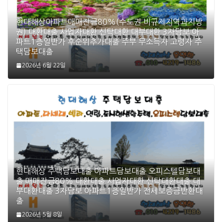
현대해상아파트매매잔금80%(수도권 비규제지역과지방
권) 대환대출 사업자대환 신탁대환 대부대환 3자담보 아
파트1층일반가 후순위추가대출 주부 무소득자 고령자 주
택담보대출
2026년 6월 22일
현대해상 주택담보대출 아파트담보대출 오피스텔담보대
출 매매잔금80% 대환대출 사업자대환 신탁대환대출 대
부대환대출 3자담보 아파트1층일반가 전세보증금반환대
출
2026년 5월 8일