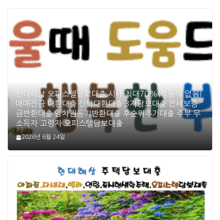
현대해상 오피스텔담보대출 시세 최대70%(방공제 없음)
매매잔금 대환대출 신탁대환대출 3자담보대출 전세보증
금반환대출 임차권등기반환대출 후순위추가대출 주부 무
소득자 고령자 오피스텔담보대출
2026년 6월 24일