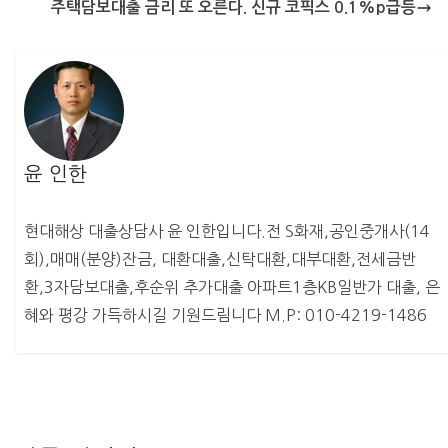
주택담보대출 금리 또 오른다. 신규 코픽스 0.1%p급등
윤 인한
현대해상 대출상담사 윤 인한입니다.전 S화재,공인중개사(14
회),매매(분양)잔금, 대환대출,신탁대환,대부대환,전세금반
환,3자담보대출,후순위 추가대출 아파트1층KB일반가 대출, 은
혜와 평강 가득하시길 기원드림니다 M.P: 010-4219-1486