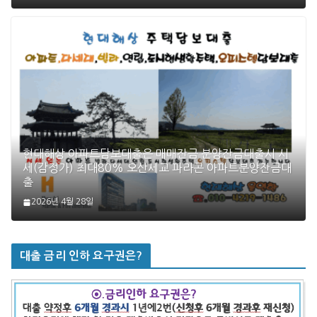
현대해상 아파트담보대출은 매매잔금 분양잔금대출시 시
세(감정가) 최대80% 오산세교 파라곤 아파트분양잔금대
출
2026년 4월 28일
대출 금리 인하 요구권은?