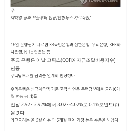
주
택대출 금리 오늘부터 인상[연합뉴스 자료사진]
16일 은행권에 따르면
KB
국민은행과 신한은행, 우리은행,
KEB
하
나은행,
NH
농협은행 등
주요 은행은 이날 코픽스(
·자금조달비용지수)
COFIX
연동
주택담보대출 금리를 일제히 인상했다.
우리은행은 신규취급액 기준 코픽스 연동 주택담보대출 금리(6개
월 변동 금리)를
전날 2.92∼3.92%에서 3.02∼4.02%로 0.1%포인트(p)
올렸다.
최고금리는 올 6월 이후 약 5개월 만에 가장 높은 수준을 보였다.