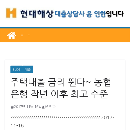
콘
텐
츠
로
건
너
뛰
기
BLOG
대출
주택대출 금리 뛴다~ 농협
은행 작년 이후 최고 수준
2017년 11월 16일
윤 인한
????????????????????????????????????????????
2017-
11-16