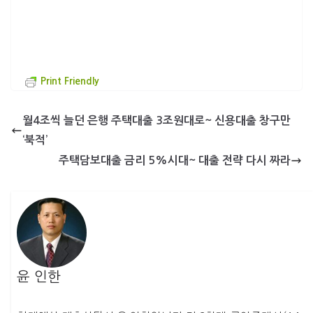
Print Friendly
월4조씩 늘던 은행 주택대출 3조원대로~ 신용대출 창구만
‘북적’
주택담보대출 금리 5%시대~ 대출 전략 다시 짜라
윤 인한