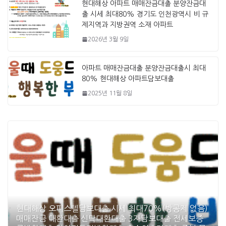
현대해상 아파트 매매잔금대출 분양잔금대
출 시세 최대80% 경기도 인천광역시 비 규
제지역과 지방권역 소재 아파트
2026년 3월 9일
아파트 매매잔금대출 분양잔금대출시 최대
80% 현대해상 아파트담보대출
2025년 11월 8일
현대해상 오피스텔담보대출 시세 최대70%(방공제 없음)
매매잔금 대환대출 신탁대환대출 3자담보대출 전세보증