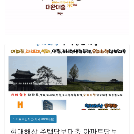
아파트구입자금(시세 80%대출)
현대해상 주택담보대출 아파트담보