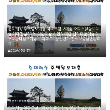
현대해상 주택담보대출 아파트담보대출 오피스텔담보대
출 매매잔금80% 대환대출 사업자대환 신탁대환대출 대
부대환대출 3자담보 아파트1층일반가 전세보증금반환대
출
2026년 5월 8일
현대해상 아파트담보대출은 매매잔금 분양잔금대출시 시