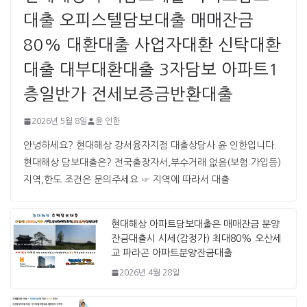
대출 오피스텔담보대출 매매잔금
80% 대환대출 사업자대환 신탁대환
대출 대부대환대출 3자담보 아파트1
층일반가 전세보증금반환대출
2026년 5월 8일
윤 인한
안녕하세요? 현대해상 강서융자지점 대출상담사 윤 인한입니다. ​ ​
현대해상 담보대출은? 전국출장자서,부수거래 없음(보험 가입등)
지역,한도 조건은 문의주세요 ☞ 지역에 따라서 대출
현대해상 아파트담보대출은 매매잔금 분양
잔금대출시 시세(감정가) 최대80% 오산세
교 파라곤 아파트분양잔금대출
2026년 4월 28일