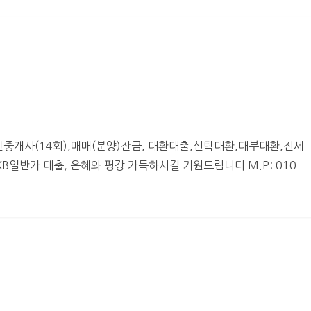
중개사(14회),매매(분양)잔금, 대환대출,신탁대환,대부대환,전세
일반가 대출, 은혜와 평강 가득하시길 기원드림니다 M.P: 010-