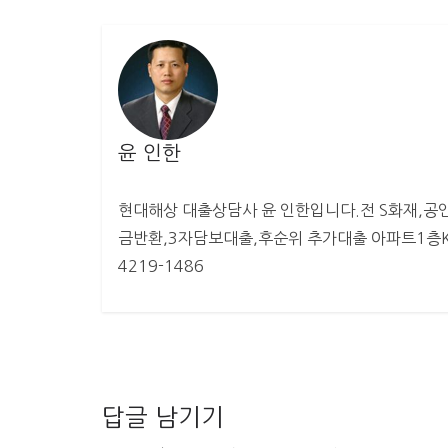
윤 인한
현대해상 대출상담사 윤 인한입니다.전 S화재,공인
금반환,3자담보대출,후순위 추가대출 아파트1층KB
4219-1486
답글 남기기