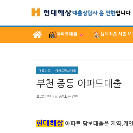
콘
텐
츠
로
아파트대출
생애최초.서민.MI
건
너
뛰
기
대출상품
아파트담보대출
부천 중동 아파트대출
2017년 7월 9일
윤 인한
현대해상
아파트 담보대출은 지역,개인