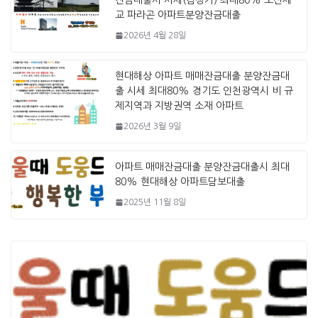
교 파라곤 아파트분양잔금대출
2026년 4월 28일
현대해상 아파트 매매잔금대출 분양잔금대
출 시세 최대80% 경기도 인천광역시 비 규
제지역과 지방권역 소재 아파트
2026년 3월 9일
아파트 매매잔금대출 분양잔금대출시 최대
80% 현대해상 아파트담보대출
2025년 11월 8일