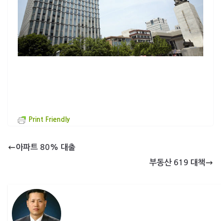
Print Friendly
아파트 80% 대출
부동산 619 대책