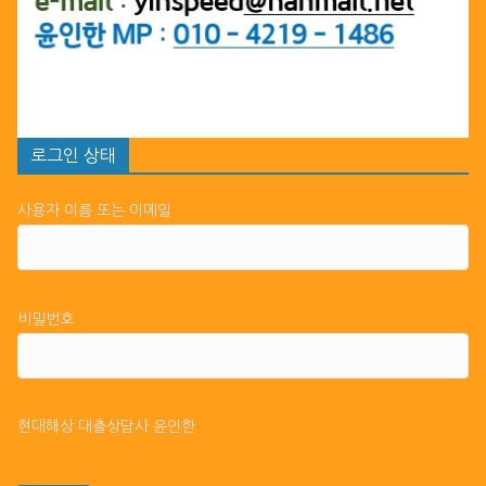
로그인 상태
사용자 이름 또는 이메일
비밀번호
현대해상 대출상담사 윤인한