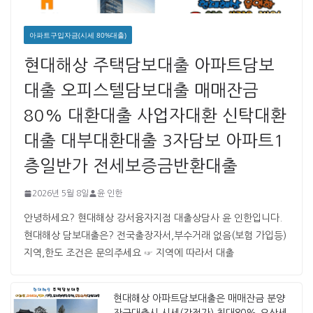
아파트구입자금(시세 80%대출)
현대해상 주택담보대출 아파트담보
대출 오피스텔담보대출 매매잔금
80% 대환대출 사업자대환 신탁대환
대출 대부대환대출 3자담보 아파트1
층일반가 전세보증금반환대출
2026년 5월 8일
윤 인한
안녕하세요? 현대해상 강서융자지점 대출상담사 윤 인한입니다. ​ ​
현대해상 담보대출은? 전국출장자서,부수거래 없음(보험 가입등)
지역,한도 조건은 문의주세요 ☞ 지역에 따라서 대출
현대해상 아파트담보대출은 매매잔금 분양
잔금대출시 시세(감정가) 최대80% 오산세