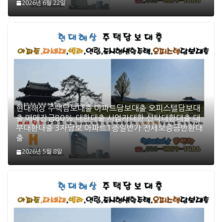
2026년 6월 22일
현대해상 주택담보대출 아파트담보대출 오피스텔담보대
출 매매잔금80% 대환대출 사업자대환 신탁대환대출 대
부대환대출 3자담보 아파트1층일반가 전세보증금반환대
출
2026년 5월 8일